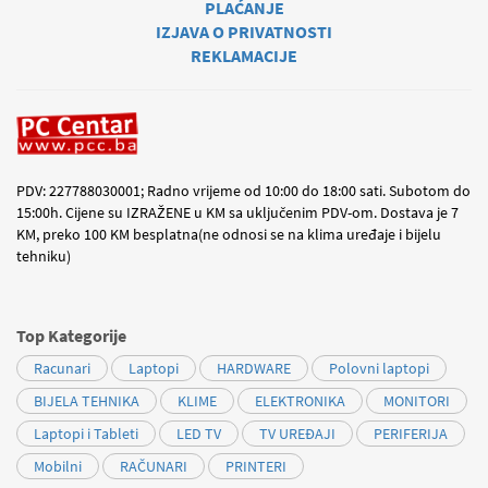
PLAĆANJE
IZJAVA O PRIVATNOSTI
REKLAMACIJE
PDV: 227788030001; Radno vrijeme od 10:00 do 18:00 sati. Subotom do
15:00h. Cijene su IZRAŽENE u KM sa uključenim PDV-om. Dostava je 7
KM, preko 100 KM besplatna(ne odnosi se na klima uređaje i bijelu
tehniku)
Top Kategorije
Racunari
Laptopi
HARDWARE
Polovni laptopi
BIJELA TEHNIKA
KLIME
ELEKTRONIKA
MONITORI
Laptopi i Tableti
LED TV
TV UREĐAJI
PERIFERIJA
Mobilni
RAČUNARI
PRINTERI