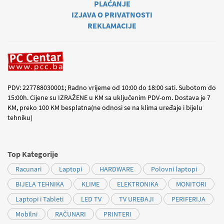
PLAĆANJE
IZJAVA O PRIVATNOSTI
REKLAMACIJE
PDV: 227788030001; Radno vrijeme od 10:00 do 18:00 sati. Subotom do
15:00h. Cijene su IZRAŽENE u KM sa uključenim PDV-om. Dostava je 7
KM, preko 100 KM besplatna(ne odnosi se na klima uređaje i bijelu
tehniku)
Top Kategorije
Racunari
Laptopi
HARDWARE
Polovni laptopi
BIJELA TEHNIKA
KLIME
ELEKTRONIKA
MONITORI
Laptopi i Tableti
LED TV
TV UREĐAJI
PERIFERIJA
Mobilni
RAČUNARI
PRINTERI