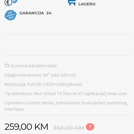
LAGERU
GARANCIJA
24
📺 Osnovne karakteristike
Dijagonala ekrana: 40″ (oko 100 cm)
Rezolucija: Full HD (1920×1080 piksela)
Tip televizora: Non-Smart TV (bez Wi‑Fi i aplikacija) vivax.com
Operativni sistem: Nema, jednostavne funkcije bez pametnog
interfejsa
259,00 KM
?
350,00 KM