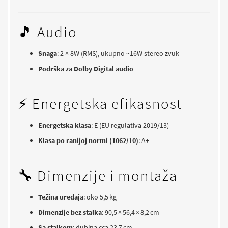
🎵 Audio
Snaga
: 2 × 8W (RMS), ukupno ~16W stereo zvuk
Podrška za Dolby Digital audio
⚡ Energetska efikasnost
Energetska klasa
: E (EU regulativa 2019/13)
Klasa po ranijoj normi (1062/10)
: A+
🔧 Dimenzije i montaža
Težina uređaja
: oko 5,5 kg
Dimenzije bez stalka
: 90,5 × 56,4 × 8,2 cm
Sa stalkom
: dubina cca 23,7 cm