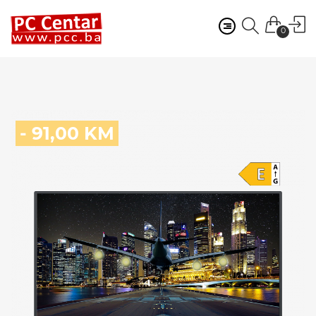
0
- 91,00 KM