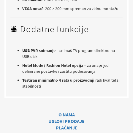
VESA nosač
: 200 × 200 mm spreman za zidnu montažu
🛎️ Dodatne funkcije
USB PVR snimanje
– snimaš TV program direktno na
USB disk
Hotel Mode / Fashion Hotel opcija
– za unaprijed
definirane postavke i zaštitu podešavanja
Testiran minimalno 4 sata u proizvodnji
radi kvaliteta i
stabilnosti
O NAMA
USLOVI PRODAJE
PLAĆANJE