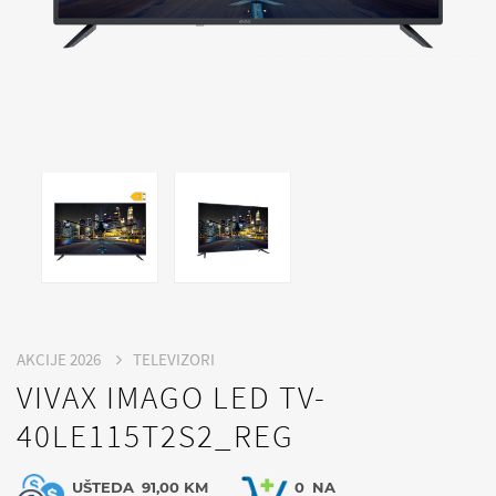
AKCIJE 2026
TELEVIZORI
VIVAX IMAGO LED TV-
40LE115T2S2_REG
UŠTEDA
91,00 KM
0
NA