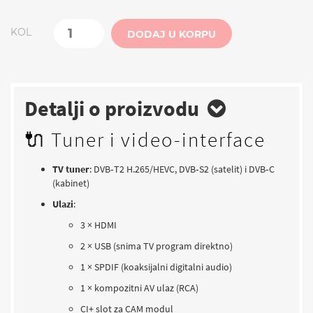
KOL
DODAJ U KORPU
Detalji o proizvodu
🔌 Tuner i video-interface
TV tuner
: DVB‑T2 H.265/HEVC, DVB‑S2 (satelit) i DVB‑C
(kabinet)
Ulazi
:
3 × HDMI
2 × USB (snima TV program direktno)
1 × SPDIF (koaksijalni digitalni audio)
1 × kompozitni AV ulaz (RCA)
CI+ slot za CAM modul