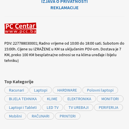
IZJAVA O PRIVATNOSTI
REKLAMACIJE
PDV: 227788030001; Radno vrijeme od 10:00 do 18:00 sati. Subotom do
15:00h. Cijene su IZRAŽENE u KM sa uključenim PDV-om. Dostava je 7
KM, preko 100 KM besplatna(ne odnosi se na klima uređaje i bijelu
tehniku)
Top Kategorije
Racunari
Laptopi
HARDWARE
Polovni laptopi
BIJELA TEHNIKA
KLIME
ELEKTRONIKA
MONITORI
Laptopi i Tableti
LED TV
TV UREĐAJI
PERIFERIJA
Mobilni
RAČUNARI
PRINTERI