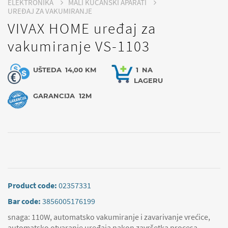
ELEKTRONIKA
MALI KUĆANSKI APARATI
UREĐAJ ZA VAKUMIRANJE
VIVAX HOME uređaj za
vakumiranje VS-1103
UŠTEDA
14,00 KM
1
NA
LAGERU
GARANCIJA
12M
Product code:
02357331
Bar code:
3856005176199
snaga: 110W, automatsko vakumiranje i zavarivanje vrećice,
automatsko otvaranje uređaja nakon završetka procesa