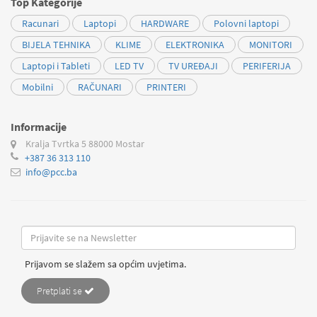
Top Kategorije
Racunari
Laptopi
HARDWARE
Polovni laptopi
BIJELA TEHNIKA
KLIME
ELEKTRONIKA
MONITORI
Laptopi i Tableti
LED TV
TV UREĐAJI
PERIFERIJA
Mobilni
RAČUNARI
PRINTERI
Informacije
Kralja Tvrtka 5
88000 Mostar
+387 36 313 110
info@pcc.ba
Prijavom se slažem sa općim uvjetima.
Pretplati se