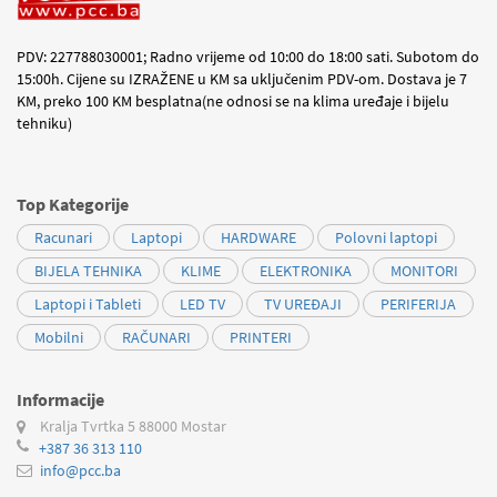
PDV: 227788030001; Radno vrijeme od 10:00 do 18:00 sati. Subotom do
15:00h. Cijene su IZRAŽENE u KM sa uključenim PDV-om. Dostava je 7
KM, preko 100 KM besplatna(ne odnosi se na klima uređaje i bijelu
tehniku)
Top Kategorije
Racunari
Laptopi
HARDWARE
Polovni laptopi
BIJELA TEHNIKA
KLIME
ELEKTRONIKA
MONITORI
Laptopi i Tableti
LED TV
TV UREĐAJI
PERIFERIJA
Mobilni
RAČUNARI
PRINTERI
Informacije
Kralja Tvrtka 5
88000 Mostar
+387 36 313 110
info@pcc.ba