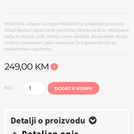
ROWENTA Cleaner Compact IN3020F0 je praktičan prenosivi
čistač tepiha i tapaciranih površina, idealan za brzo uklanjanje
mrlja sa tepiha, sofa, fotelja i auto-sjedišta. Kompaktan dizajn,
snažno usisavanje i lako rukovanje čine ga savršenim za
svakodnevnu upotrebu.
249,00 KM
i
KOL
DODAJ U KORPU
Detalji o proizvodu
🔹
Detaljan opis