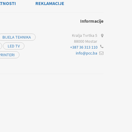
ATNOSTI
REKLAMACIJE
Informacije
Kralja Tvrtka 5
BIJELA TEHNIKA
88000 Mostar
LED TV
+387 36 313 110
info@pcc.ba
PRINTERI