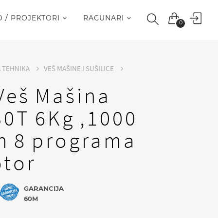
O / PROJEKTORI
RACUNARI
0
A TEHNIKA
VEŠ MAŠINE I SUŠILICE
Veš Mašina
0T 6Kg ,1000
n 8 programa
otor
GARANCIJA
60M