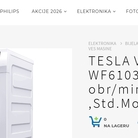
PHILIPS
AKCIJE 2026
ELEKTRONIKA
FOT
ELEKTRONIKA
BIJEL
VES MASINE
TESLA 
WF6103
obr/mi
,Std.M
0
NA LAGERU