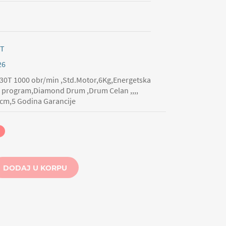
0T
26
30T 1000 obr/min ,Std.Motor,6Kg,Energetska
zi program,Diamond Drum ,Drum Celan ,,,,
cm,5 Godina Garancije
DODAJ U KORPU