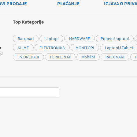
OVI PRODAJE
PLAĆANJE
IZJAVA O PRIV
Top Kategorije
Racunari
Laptopi
HARDWARE
Polovni laptopi
m
KLIME
ELEKTRONIKA
MONITORI
Laptopi i Tableti
si
TV UREĐAJI
PERIFERIJA
Mobilni
RAČUNARI