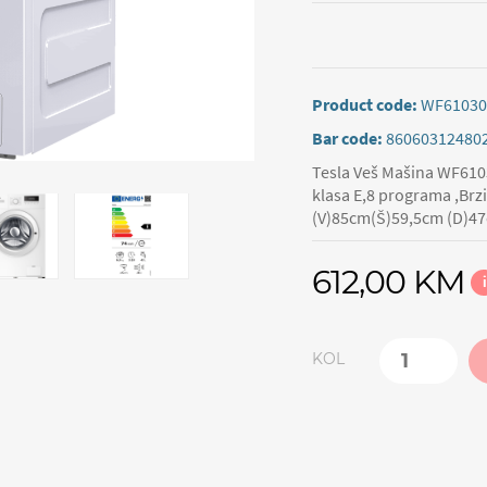
Product code:
WF6103
Bar code:
86060312480
Tesla Veš Mašina WF610
klasa E,8 programa ,Br
(V)85cm(Š)59,5cm (D)47
612,00 KM
i
KOL