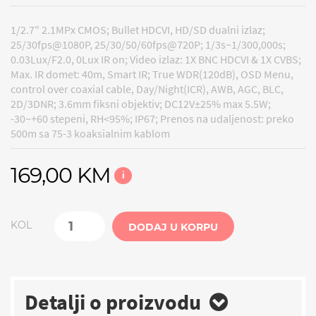
1/2.7" 2.1MPx CMOS; Bullet HDCVI, HD/SD dualni izlaz;
25/30fps@1080P, 25/30/50/60fps@720P; 1/3s~1/300,000s;
0.03Lux/F2.0, 0Lux IR on; Video izlaz: 1X BNC HDCVI & 1X CVBS;
Max. IR domet: 40m, Smart IR; True WDR(120dB), OSD Menu,
control over coaxial cable, Day/Night(ICR), AWB, AGC, BLC,
2D/3DNR; 3.6mm fiksni objektiv; DC12V±25% max 5.5W;
-30~+60 stepeni, RH<95%; IP67; Prenos na udaljenost: preko
500m sa 75-3 koaksialnim kablom
169,00 KM
i
KOL
DODAJ U KORPU
Detalji o proizvodu