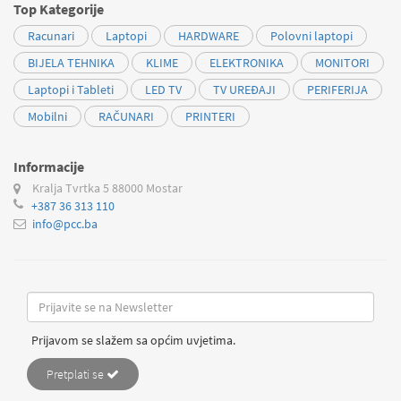
Top Kategorije
Racunari
Laptopi
HARDWARE
Polovni laptopi
BIJELA TEHNIKA
KLIME
ELEKTRONIKA
MONITORI
Laptopi i Tableti
LED TV
TV UREĐAJI
PERIFERIJA
Mobilni
RAČUNARI
PRINTERI
Informacije
Kralja Tvrtka 5
88000 Mostar
+387 36 313 110
info@pcc.ba
Prijavom se slažem sa općim uvjetima.
Pretplati se