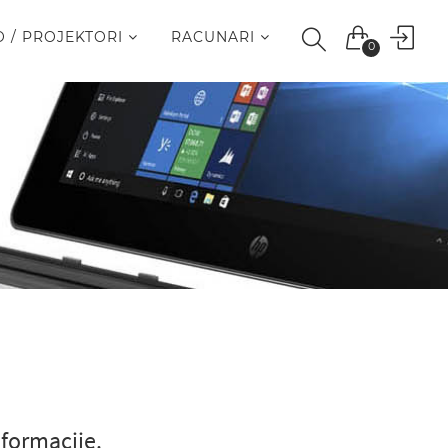
O / PROJEKTORI
RACUNARI
0
nformacije.