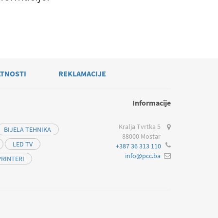
ATNOSTI
REKLAMACIJE
Informacije
Kralja Tvrtka 5
BIJELA TEHNIKA
88000 Mostar
LED TV
+387 36 313 110
info@pcc.ba
PRINTERI