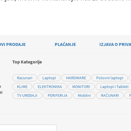
OVI PRODAJE
PLAĆANJE
IZJAVA O PRIV
Top Kategorije
Racunari
Laptopi
HARDWARE
Polovni laptopi
m
KLIME
ELEKTRONIKA
MONITORI
Laptopi i Tableti
si
TV UREĐAJI
PERIFERIJA
Mobilni
RAČUNARI