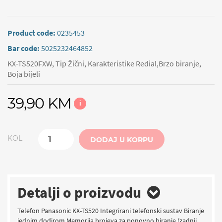
Product code:
0235453
Bar code:
5025232464852
KX-TS520FXW, Tip Žični, Karakteristike Redial,Brzo biranje,
Boja bijeli
39,90 KM
i
KOL
DODAJ U KORPU
Detalji o proizvodu
Telefon Panasonic KX-TS520 Integrirani telefonski sustav Biranje
jednim dodirom Memorija brojeva za ponovno biranje (zadnji