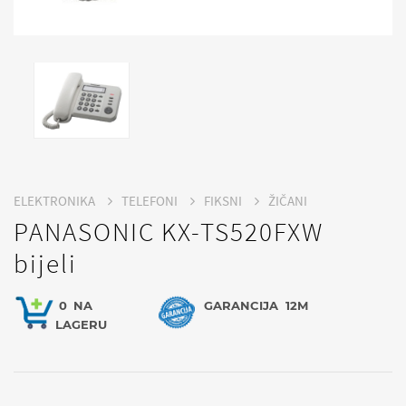
ELEKTRONIKA
TELEFONI
FIKSNI
ŽIČANI
PANASONIC KX-TS520FXW
bijeli
0
NA
GARANCIJA
12M
LAGERU