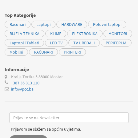
Top Kategorije
Racunari
Laptopi
HARDWARE
Polovni laptopi
BIJELA TEHNIKA
KLIME
ELEKTRONIKA
MONITORI
Laptopi i Tableti
LED TV
TV UREĐAJI
PERIFERIJA
Mobilni
RAČUNARI
PRINTERI
Informacije
Kralja Tvrtka 5
88000 Mostar
+387 36 313 110
info@pcc.ba
Prijavom se slažem sa općim uvjetima.