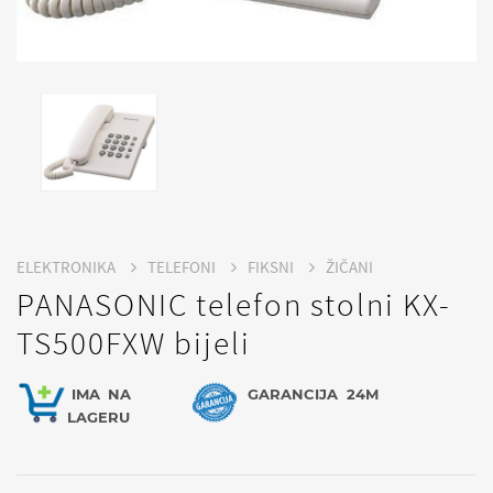
ELEKTRONIKA
TELEFONI
FIKSNI
ŽIČANI
PANASONIC telefon stolni KX-
TS500FXW bijeli
IMA
NA
GARANCIJA
24M
LAGERU