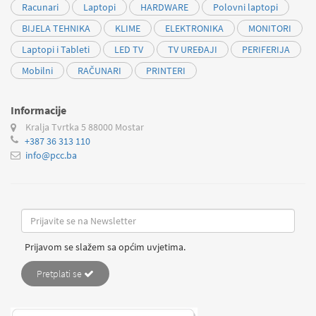
Racunari
Laptopi
HARDWARE
Polovni laptopi
BIJELA TEHNIKA
KLIME
ELEKTRONIKA
MONITORI
Laptopi i Tableti
LED TV
TV UREĐAJI
PERIFERIJA
Mobilni
RAČUNARI
PRINTERI
Informacije
Kralja Tvrtka 5
88000 Mostar
+387 36 313 110
info@pcc.ba
Prijavom se slažem sa općim uvjetima.
Pretplati se