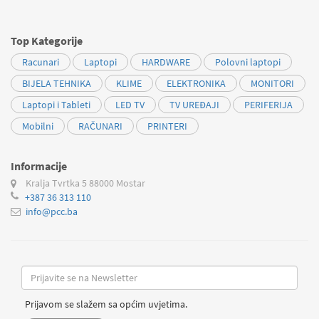
Top Kategorije
Racunari
Laptopi
HARDWARE
Polovni laptopi
BIJELA TEHNIKA
KLIME
ELEKTRONIKA
MONITORI
Laptopi i Tableti
LED TV
TV UREĐAJI
PERIFERIJA
Mobilni
RAČUNARI
PRINTERI
Informacije
Kralja Tvrtka 5
88000 Mostar
+387 36 313 110
info@pcc.ba
Prijavom se slažem sa općim uvjetima.