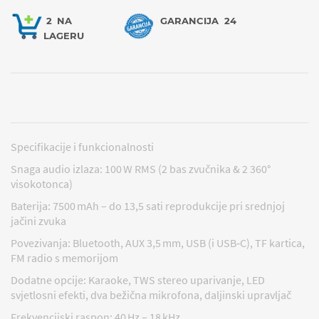
2
NA
GARANCIJA
24
LAGERU
Specifikacije i funkcionalnosti
Snaga audio izlaza: 100 W RMS (2 bas zvučnika & 2 360°
visokotonca)
Baterija: 7500 mAh – do 13,5 sati reprodukcije pri srednjoj
jačini zvuka
Povezivanja: Bluetooth, AUX 3,5 mm, USB (i USB‑C), TF kartica,
FM radio s memorijom
Dodatne opcije: Karaoke, TWS stereo uparivanje, LED
svjetlosni efekti, dva bežična mikrofona, daljinski upravljač
Frekvencijski raspon: 40 Hz – 18 kHz