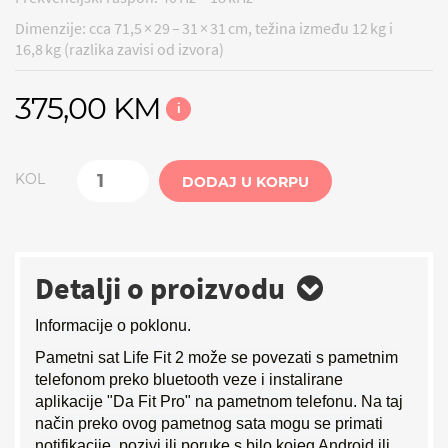
Dimenzije: cca 71,5 × 29 – 31 × 31 cm, težina između 12 kg i
16,8 kg (razlika zavisi od izvora)
375,00 KM
i
KOL
DODAJ U KORPU
Detalji o proizvodu
Informacije o poklonu.
Pametni sat Life Fit 2 može se povezati s pametnim
telefonom preko bluetooth veze i instalirane
aplikacije "Da Fit Pro" na pametnom telefonu. Na taj
način preko ovog pametnog sata mogu se primati
notifikacije, pozivi ili poruke s bilo kojeg Android ili