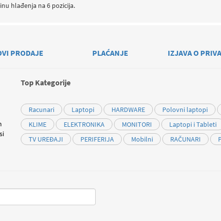
inu hlađenja na 6 pozicija.
OVI PRODAJE
PLAĆANJE
IZJAVA O PRIV
Top Kategorije
Racunari
Laptopi
HARDWARE
Polovni laptopi
m
KLIME
ELEKTRONIKA
MONITORI
Laptopi i Tableti
si
TV UREĐAJI
PERIFERIJA
Mobilni
RAČUNARI