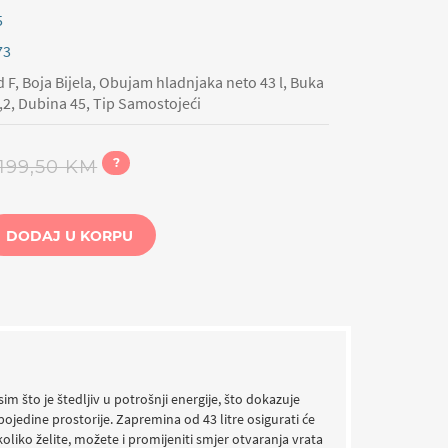
5
73
 F, Boja Bijela, Obujam hladnjaka neto 43 l, Buka
49,2, Dubina 45, Tip Samostojeći
?
199,50 KM
DODAJ U KORPU
m što je štedljiv u potrošnji energije, što dokazuje
ojedine prostorije. Zapremina od 43 litre osigurati će
oliko želite, možete i promijeniti smjer otvaranja vrata