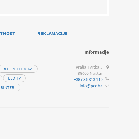
ATNOSTI
REKLAMACIJE
Informacije
Kralja Tvrtka 5
BIJELA TEHNIKA
88000 Mostar
LED TV
+387 36 313 110
info@pcc.ba
PRINTERI