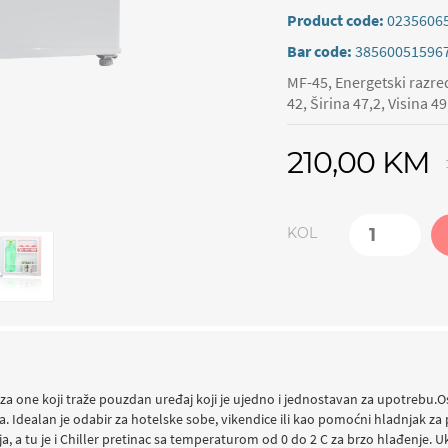
Product code:
0235606
Bar code:
38560051596
MF-45, Energetski razred
42, Širina 47,2, Visina 
210,00 KM
KOL
za one koji traže pouzdan uređaj koji je ujedno i jednostavan za upotrebu.Osi
. Idealan je odabir za hotelske sobe, vikendice ili kao pomoćni hladnjak za p
a, a tu je i Chiller pretinac sa temperaturom od 0 do 2 C za brzo hlađenje. Uk