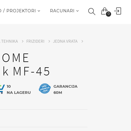
O / PROJEKTORI
RACUNARI
0
A TEHNIKA
FRIZIDERI
JEDNA VRATA
HOME
ak MF-45
10
GARANCIJA
NA LAGERU
60M