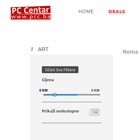
HOME
DEALS
ART
Nema p
Očisti Sve Filtere
Cijena
0
0
KM
KM
0
KM
Prikaži nedostupne
Da
Ne