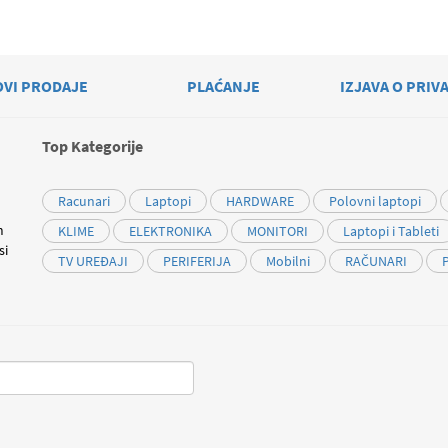
OVI PRODAJE
PLAĆANJE
IZJAVA O PRIV
Top Kategorije
Racunari
Laptopi
HARDWARE
Polovni laptopi
m
KLIME
ELEKTRONIKA
MONITORI
Laptopi i Tableti
si
TV UREĐAJI
PERIFERIJA
Mobilni
RAČUNARI