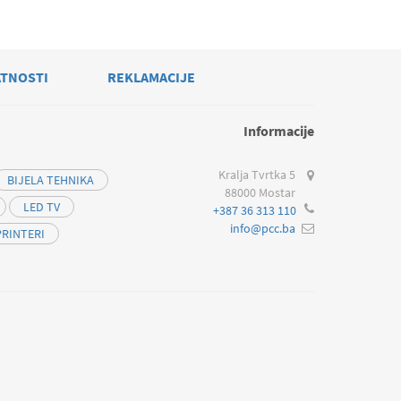
ATNOSTI
REKLAMACIJE
Informacije
Kralja Tvrtka 5
BIJELA TEHNIKA
88000 Mostar
LED TV
+387 36 313 110
info@pcc.ba
PRINTERI