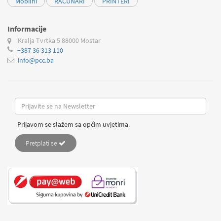
Mobilni
RAČUNARI
PRINTERI
Informacije
Kralja Tvrtka 5
88000 Mostar
+387 36 313 110
info@pcc.ba
Prijavom se slažem sa općim uvjetima.
Pretplati se