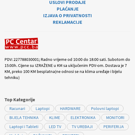
USLOVI PRODAJE
PLAĆANJE
IZJAVA O PRIVATNOSTI
REKLAMACIJE
PDV: 227788030001; Radno vrijeme od 10:00 do 18:00 sati. Subotom do
15:00h. Cijene su IZRAŽENE u KM sa uključenim PDV-om. Dostava je 7
KM, preko 100 KM besplatna(ne odnosi se na klima uređaje i bijelu
tehniku)
Top Kategorije
Racunari
Laptopi
HARDWARE
Polovni laptopi
BIJELA TEHNIKA
KLIME
ELEKTRONIKA
MONITORI
Laptopi i Tableti
LED TV
TV UREĐAJI
PERIFERIJA