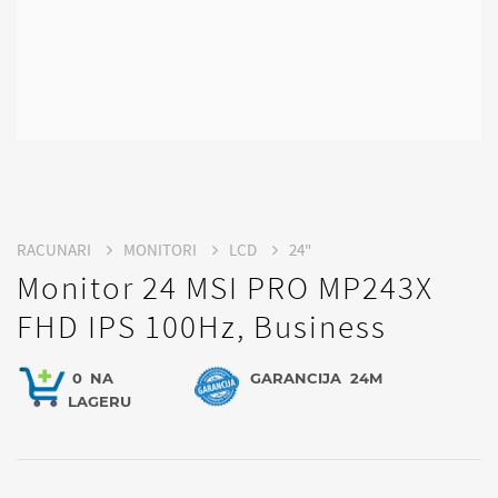
RACUNARI
MONITORI
LCD
24"
Monitor 24 MSI PRO MP243X
FHD IPS 100Hz, Business
0
NA
GARANCIJA
24M
LAGERU