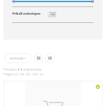
Prikaži nedostupne
Da
Ne
Sortiranje
Prikazano
1–6
od
6
rezultata
Pregled
12
/
24
/
50
/
100
/
Svi