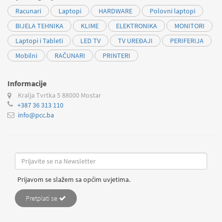
Racunari
Laptopi
HARDWARE
Polovni laptopi
BIJELA TEHNIKA
KLIME
ELEKTRONIKA
MONITORI
Laptopi i Tableti
LED TV
TV UREĐAJI
PERIFERIJA
Mobilni
RAČUNARI
PRINTERI
Informacije
Kralja Tvrtka 5
88000 Mostar
+387 36 313 110
info@pcc.ba
Prijavom se slažem sa općim uvjetima.
Pretplati se