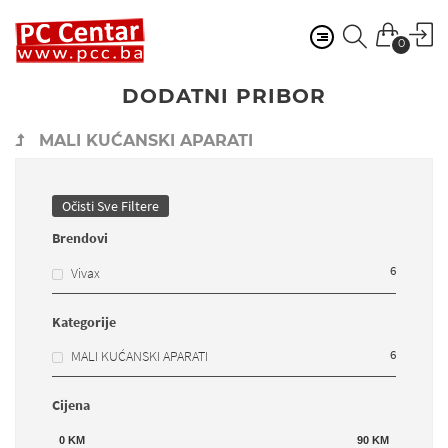
0
DODATNI PRIBOR
MALI KUĆANSKI APARATI
Očisti Sve Filtere
Brendovi
6
Vivax
Kategorije
6
MALI KUĆANSKI APARATI
Cijena
0
KM
90
KM