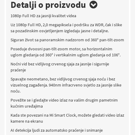
Detalji o proizvodu
1080p Full HD za jasniji kvalitet videa
Uz 1080p Full HD, 2,0 megapiksela i podršku za WDR, čak i slike
sa pozadinskim osvjetljenjem izgledaju jasne i detaljne.
Siguran život sa panoramskim nadzorom od 360° pan-tilt-zoom
Poseduje dvoosni pan-tilt-zoom motor, sa horizontalnim
uglom gledanja od 360° i vertikalnim uglom gledanja od 106°.
Noćni vid bez vidljivog crvenog sjaja za jasnije i sigurnije
praćenje
Spavajte neometano, bez vidljivog crvenog sjaja noću i bez
vizuelnog zagađenja. 940nm infracrveno svjetlo za jasnije slike
noću.
Povežite se i gledajte video izlaz na vašim drugim pametnim
kućnim uređajima
Kada ste povezani na Mi Smart Clock, možete gledati video izlaz
kamere na ekranu
AI detekcija ljudi za automatsko praćenje i snimanje