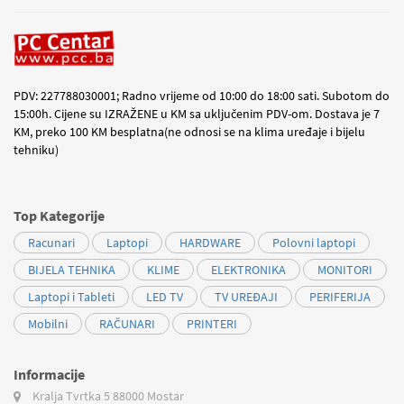
PDV: 227788030001; Radno vrijeme od 10:00 do 18:00 sati. Subotom do
15:00h. Cijene su IZRAŽENE u KM sa uključenim PDV-om. Dostava je 7
KM, preko 100 KM besplatna(ne odnosi se na klima uređaje i bijelu
tehniku)
Top Kategorije
Racunari
Laptopi
HARDWARE
Polovni laptopi
BIJELA TEHNIKA
KLIME
ELEKTRONIKA
MONITORI
Laptopi i Tableti
LED TV
TV UREĐAJI
PERIFERIJA
Mobilni
RAČUNARI
PRINTERI
Informacije
Kralja Tvrtka 5
88000 Mostar