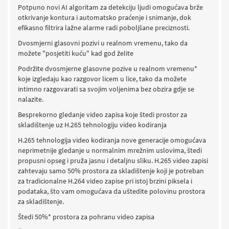
Potpuno novi AI algoritam za detekciju ljudi omogućava brže
otkrivanje kontura i automatsko praćenje i snimanje, dok
efikasno filtrira lažne alarme radi poboljšane preciznosti.
Dvosmjerni glasovni pozivi u realnom vremenu, tako da
možete "posjetiti kuću" kad god želite
Podržite dvosmjerne glasovne pozive u realnom vremenu*
koje izgledaju kao razgovor licem u lice, tako da možete
intimno razgovarati sa svojim voljenima bez obzira gdje se
nalazite.
Besprekorno gledanje video zapisa koje štedi prostor za
skladištenje uz H.265 tehnologiju video kodiranja
H.265 tehnologija video kodiranja nove generacije omogućava
neprimetnije gledanje u normalnim mrežnim uslovima, štedi
propusni opseg i pruža jasnu i detaljnu sliku. H.265 video zapisi
zahtevaju samo 50% prostora za skladištenje koji je potreban
za tradicionalne H.264 video zapise pri istoj brzini piksela i
podataka, što vam omogućava da uštedite polovinu prostora
za skladištenje.
Štedi 50%* prostora za pohranu video zapisa