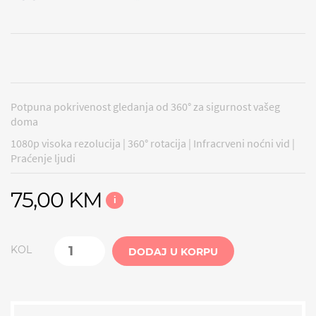
Potpuna pokrivenost gledanja od 360° za sigurnost vašeg
doma
1080p visoka rezolucija | 360° rotacija | Infracrveni noćni vid |
Praćenje ljudi
75,00 KM
i
KOL
DODAJ U KORPU