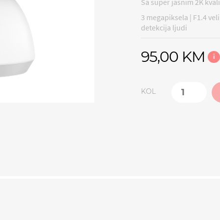
Sa super jasnim 2K kval
3 megapiksela | F1.4 veli
detekcija ljudi
95,00 KM
i
KOL