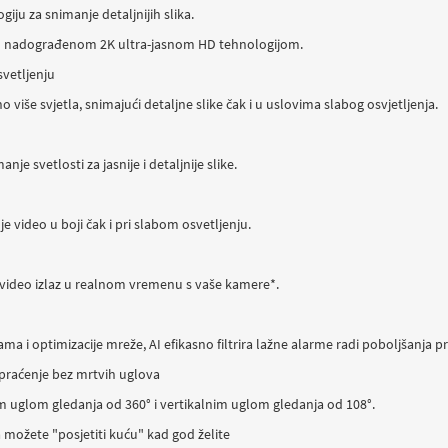
iju za snimanje detaljnijih slika.
o nadograđenom 2K ultra-jasnom HD tehnologijom.
svetljenju
više svjetla, snimajući detaljne slike čak i u uslovima slabog osvjetljenja.
 svetlosti za jasnije i detaljnije slike.
je video u boji čak i pri slabom osvetljenju.
 video izlaz u realnom vremenu s vaše kamere*.
a i optimizacije mreže, AI efikasno filtrira lažne alarme radi poboljšanja pr
praćenje bez mrtvih uglova
m uglom gledanja od 360° i vertikalnim uglom gledanja od 108°.
možete "posjetiti kuću" kad god želite