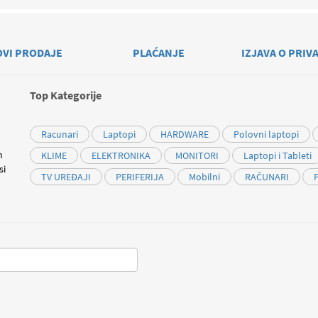
OVI PRODAJE
PLAĆANJE
IZJAVA O PRIV
Top Kategorije
Racunari
Laptopi
HARDWARE
Polovni laptopi
m
KLIME
ELEKTRONIKA
MONITORI
Laptopi i Tableti
si
TV UREĐAJI
PERIFERIJA
Mobilni
RAČUNARI