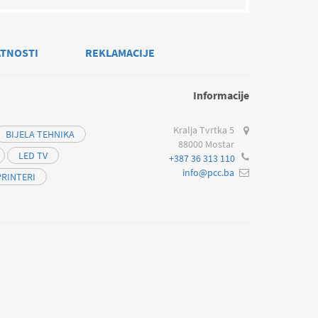
ATNOSTI
REKLAMACIJE
Informacije
Kralja Tvrtka 5
BIJELA TEHNIKA
88000 Mostar
LED TV
+387 36 313 110
info@pcc.ba
PRINTERI