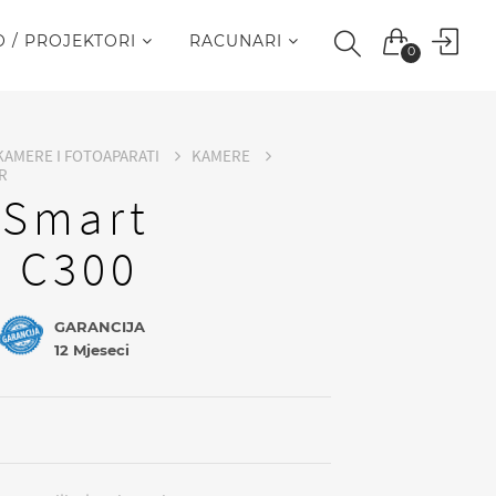
O / PROJEKTORI
RACUNARI
0
KAMERE I FOTOAPARATI
KAMERE
R
 Smart
 C300
GARANCIJA
12 Mjeseci