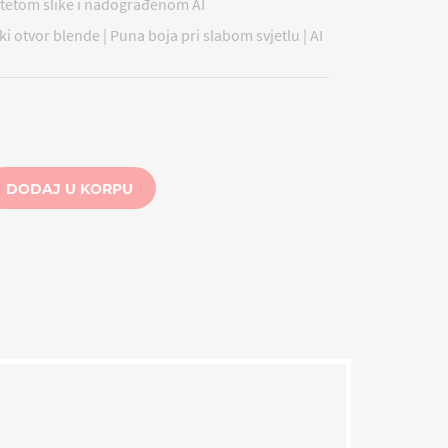
itetom slike i nadograđenom AI
ki otvor blende | Puna boja pri slabom svjetlu | AI
DODAJ U KORPU