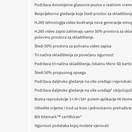
Podržava dvosmjerne glasovne pozive u realnom vremenu 
Besprijekorno gledanje koje štedi prostor za skladištenj
H.265 tehnologija video kodiranja nove generacije omo
H.265 video zapisi zahtevaju samo 50% prostora za skladi
polovinu prostora za skladištenje.
Štedi 50% prostora za pohranu video zapisa
Tri načina skladištenja za povećanu sigurnost
Podržava tri načina skladištenja, lokalnu Micro SD karti
Štedi 50% propusnog opsega
Podržava daljinsko gledanje na više uređaja i reprodukc
Podržava daljinsko gledanje na više uređaja* uključujući
Brzina reprodukcije 1×/4×/16× putem aplikacije Mi Home
Uštedite vrijeme i trud uz brzo i jednostavno pretraživan
BSI Kitemark™ certificiran*
Sigurnost podataka kojoj možete vjerovati