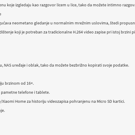
koje izgledaju kao razgovor licem u lice, tako da možete intimno razgovara
e
gućava neometano gledanje u normalnim mrežnim uslovima, štedi propusni op
štenje koji je potreban za tradicionalne H.264 video zapise pri istoj brzini
cu, NAS uređaje i oblak, tako da možete bezbrižno kopirati svoje podatke.
iju brzinom od 16×.
 pametne telefone i tablete.
/Xiaomi Home za historiju videozapisa pohranjenu na Micro SD kartici.
je.