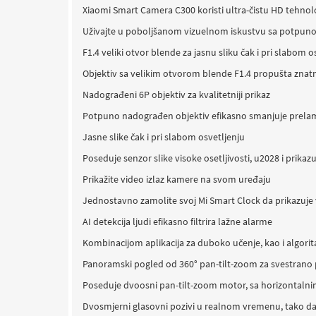
Xiaomi Smart Camera C300 koristi ultra-čistu HD tehnolog
Uživajte u poboljšanom vizuelnom iskustvu sa potpun
F1.4 veliki otvor blende za jasnu sliku čak i pri slabom o
Objektiv sa velikim otvorom blende F1.4 propušta znatno 
Nadograđeni 6P objektiv za kvalitetniji prikaz
Potpuno nadograđen objektiv efikasno smanjuje prelamanje
Jasne slike čak i pri slabom osvetljenju
Poseduje senzor slike visoke osetljivosti, u2028 i prikazu
Prikažite video izlaz kamere na svom uređaju
Jednostavno zamolite svoj Mi Smart Clock da prikazuje
AI detekcija ljudi efikasno filtrira lažne alarme
Kombinacijom aplikacija za duboko učenje, kao i algoritam
Panoramski pogled od 360° pan-tilt-zoom za svestrano 
Poseduje dvoosni pan-tilt-zoom motor, sa horizontalni
Dvosmjerni glasovni pozivi u realnom vremenu, tako da 