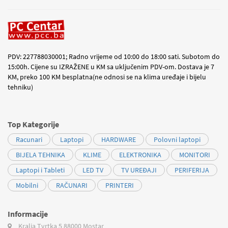
PDV: 227788030001; Radno vrijeme od 10:00 do 18:00 sati. Subotom do
15:00h. Cijene su IZRAŽENE u KM sa uključenim PDV-om. Dostava je 7
KM, preko 100 KM besplatna(ne odnosi se na klima uređaje i bijelu
tehniku)
Top Kategorije
Racunari
Laptopi
HARDWARE
Polovni laptopi
BIJELA TEHNIKA
KLIME
ELEKTRONIKA
MONITORI
Laptopi i Tableti
LED TV
TV UREĐAJI
PERIFERIJA
Mobilni
RAČUNARI
PRINTERI
Informacije
Kralja Tvrtka 5
88000 Mostar