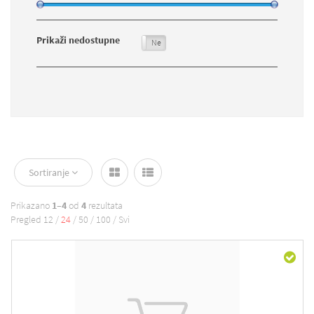
Prikaži nedostupne
Da
Ne
Sortiranje
Prikazano
1–4
od
4
rezultata
Pregled
12
/
24
/
50
/
100
/
Svi