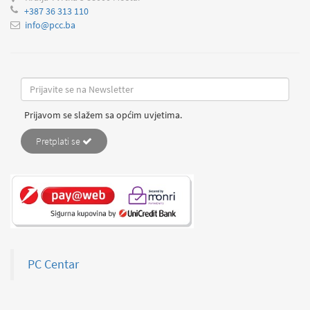
+387 36 313 110
info@pcc.ba
Prijavom se slažem sa općim uvjetima.
Pretplati se
PC Centar