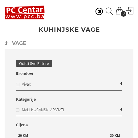
0
KUHINJSKE VAGE
VAGE
Očisti Sve Filtere
Brendovi
4
Vivax
Kategorije
4
MALI KUĆANSKI APARATI
Cijena
20
KM
30
KM