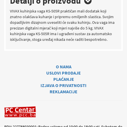
Detalji o proizvodu
VIVAX kuhinjska vaga KS-505R praktičan mali dodatak koji
znatno olakšava kuhanje i pripremu omiljenih slastica. Svojim
dopadljivim dizajnom uveseliti će svaku kuhinju. Ova vaga ima
precizan digitalni mjerač koji mjeri najviše do 5 kg. VIVAX
kuhinjska vaga KS-505R ima i ugrađeni sustav za automatsko
isključivanje, stoga uređaj nikada neće raditi bespotrebno.
O NAMA
USLOVI PRODAJE
PLAĆANJE
IZJAVA O PRIVATNOSTI
REKLAMACIJE
PDV: 227788030001; Radno vrijeme od 10:00 do 18:00 sati. Subotom do