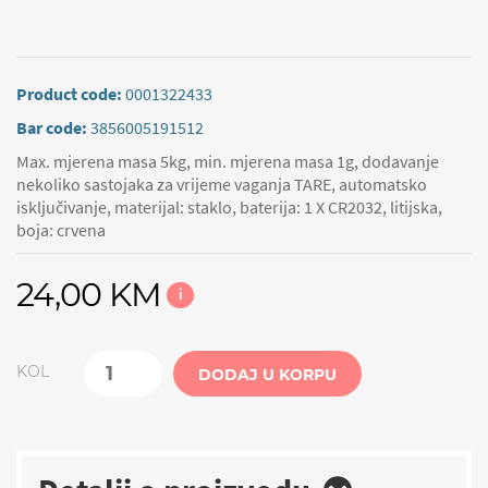
Product code:
0001322433
Bar code:
3856005191512
Max. mjerena masa 5kg, min. mjerena masa 1g, dodavanje
nekoliko sastojaka za vrijeme vaganja TARE, automatsko
isključivanje, materijal: staklo, baterija: 1 X CR2032, litijska,
boja: crvena
24,00 KM
i
KOL
DODAJ U KORPU