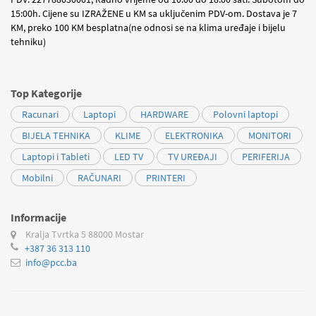
15:00h. Cijene su IZRAŽENE u KM sa uključenim PDV-om. Dostava je 7
KM, preko 100 KM besplatna(ne odnosi se na klima uređaje i bijelu
tehniku)
Top Kategorije
Racunari
Laptopi
HARDWARE
Polovni laptopi
BIJELA TEHNIKA
KLIME
ELEKTRONIKA
MONITORI
Laptopi i Tableti
LED TV
TV UREĐAJI
PERIFERIJA
Mobilni
RAČUNARI
PRINTERI
Informacije
Kralja Tvrtka 5
88000 Mostar
+387 36 313 110
info@pcc.ba