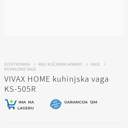
ELEKTRONIKA
MALI KUĆANSKI APARATI
VAGE
KUHINJSKE VAGE
VIVAX HOME kuhinjska vaga
KS-505R
IMA
NA
GARANCIJA
12M
LAGERU