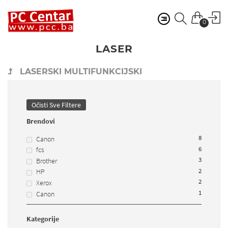
0
LASER
LASERSKI MULTIFUNKCIJSKI
Očisti Sve Filtere
Brendovi
8
Canon
6
fcs
3
Brother
2
HP
2
Xerox
1
Canon
Kategorije