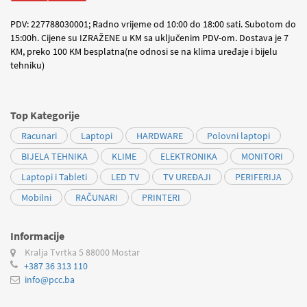
PDV: 227788030001; Radno vrijeme od 10:00 do 18:00 sati. Subotom do
15:00h. Cijene su IZRAŽENE u KM sa uključenim PDV-om. Dostava je 7
KM, preko 100 KM besplatna(ne odnosi se na klima uređaje i bijelu
tehniku)
Top Kategorije
Racunari
Laptopi
HARDWARE
Polovni laptopi
BIJELA TEHNIKA
KLIME
ELEKTRONIKA
MONITORI
Laptopi i Tableti
LED TV
TV UREĐAJI
PERIFERIJA
Mobilni
RAČUNARI
PRINTERI
Informacije
Kralja Tvrtka 5
88000 Mostar
+387 36 313 110
info@pcc.ba