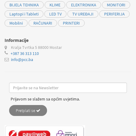
BIJELA TEHNIKA
KLIME
ELEKTRONIKA
MONITORI
Laptopi i Tableti
LED TV
TV UREĐAJI
PERIFERIJA
Mobilni
RAČUNARI
PRINTERI
Informacije
Kralja Tvrtka 5
88000 Mostar
+387 36 313 110
info@pcc.ba
Prijavom se slažem sa općim uvjetima.
Pretplati se