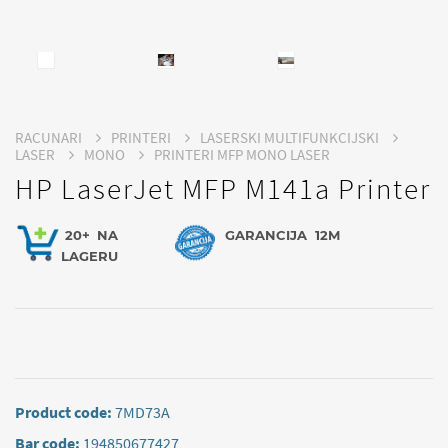
RACUNARI
PRINTERI
LASERSKI MULTIFUNKCIJSKI
LASER
MONO
PRINTERI MFP MONO LASER
HP LaserJet MFP M141a Printer
20+
NA
GARANCIJA
12M
LAGERU
Product code:
7MD73A
Bar code:
194850677427