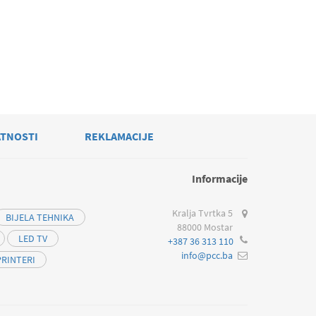
ATNOSTI
REKLAMACIJE
Informacije
Kralja Tvrtka 5
BIJELA TEHNIKA
88000 Mostar
LED TV
+387 36 313 110
info@pcc.ba
PRINTERI