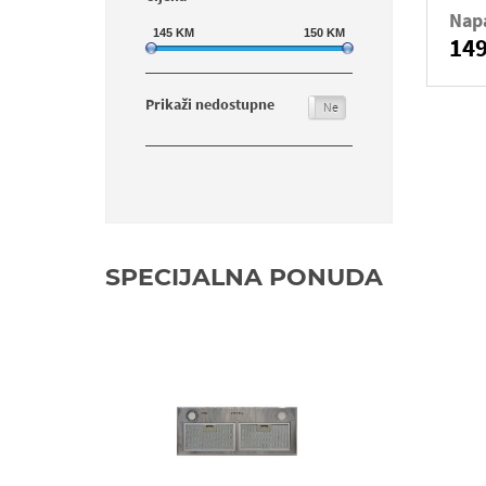
Nap
145
KM
150
KM
14
Prikaži nedostupne
Da
Ne
SPECIJALNA PONUDA