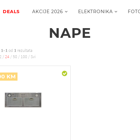
DEALS
AKCIJE 2026
ELEKTRONIKA
FOT
NAPE
o
1–1
od
1
rezultata
2
/
24
/
50
/
100
/
Svi
,00 KM