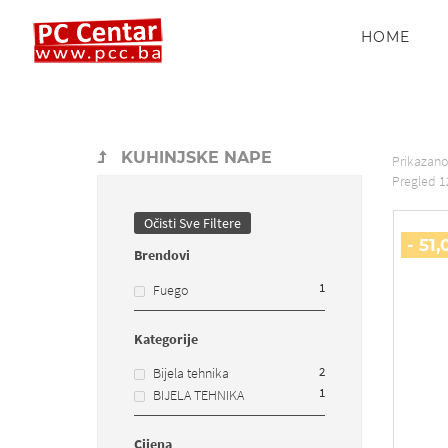
HOME
KUHINJSKE NAPE
Prikazan
Pregled
1
Očisti Sve Filtere
- 51
Brendovi
1
Fuego
Kategorije
2
Bijela tehnika
1
BIJELA TEHNIKA
Cijena