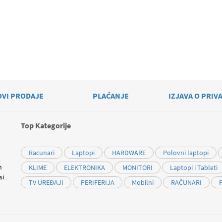
OVI PRODAJE
PLAĆANJE
IZJAVA O PRIV
Top Kategorije
Racunari
Laptopi
HARDWARE
Polovni laptopi
m
KLIME
ELEKTRONIKA
MONITORI
Laptopi i Tableti
si
TV UREĐAJI
PERIFERIJA
Mobilni
RAČUNARI