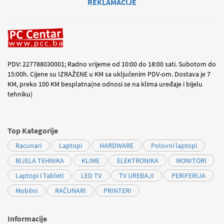
REKLAMACIJE
PDV: 227788030001; Radno vrijeme od 10:00 do 18:00 sati. Subotom do
15:00h. Cijene su IZRAŽENE u KM sa uključenim PDV-om. Dostava je 7
KM, preko 100 KM besplatna(ne odnosi se na klima uređaje i bijelu
tehniku)
Top Kategorije
Racunari
Laptopi
HARDWARE
Polovni laptopi
BIJELA TEHNIKA
KLIME
ELEKTRONIKA
MONITORI
Laptopi i Tableti
LED TV
TV UREĐAJI
PERIFERIJA
Mobilni
RAČUNARI
PRINTERI
Informacije