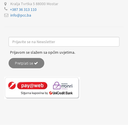
Kralja Tvrtka 5
88000 Mostar
+387 36 313 110
info@pcc.ba
Prijavom se slažem sa općim uvjetima.
Pretplati se