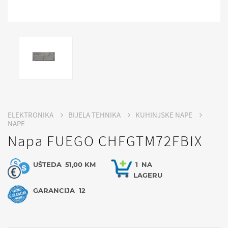
ELEKTRONIKA
BIJELA TEHNIKA
KUHINJSKE NAPE
NAPE
Napa FUEGO CHFGTM72FBIX
UŠTEDA
51,00 KM
1
NA
LAGERU
GARANCIJA
12