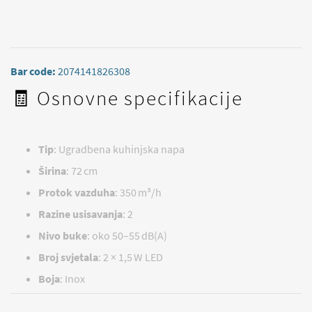
Bar code:
2074141826308
🧾 Osnovne specifikacije
Tip
: Ugradbena kuhinjska napa
Širina
: 72 cm
Protok vazduha
: 350 m³/h
Razine usisavanja
: 2
Nivo buke
: oko 50–55 dB(A)
Broj svjetala
: 2 × 1,5 W LED
Boja
: Inox