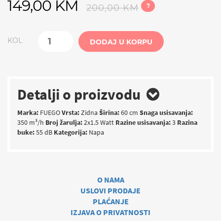
149,00 KM
?
200,00 KM
KOL
DODAJ U KORPU
Detalji o proizvodu
Marka:
FUEGO
Vrsta:
Zidna
Širina:
60 cm
Snaga usisavanja:
350 m³/h
Broj žarulja:
2x1.5 Watt
Razine usisavanja:
3
Razina
buke:
55 dB
Kategorija:
Napa
O NAMA
USLOVI PRODAJE
PLAĆANJE
IZJAVA O PRIVATNOSTI