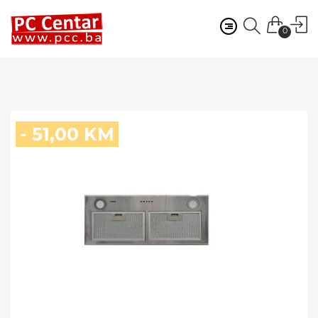
0
- 51,00 KM