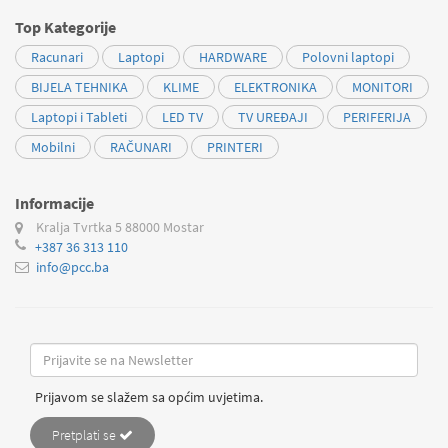
Top Kategorije
Racunari
Laptopi
HARDWARE
Polovni laptopi
BIJELA TEHNIKA
KLIME
ELEKTRONIKA
MONITORI
Laptopi i Tableti
LED TV
TV UREĐAJI
PERIFERIJA
Mobilni
RAČUNARI
PRINTERI
Informacije
Kralja Tvrtka 5
88000 Mostar
+387 36 313 110
info@pcc.ba
Prijavom se slažem sa općim uvjetima.
Pretplati se