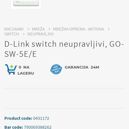
RACUNARI
MREŽA
MREŽNA OPREMA - AKTIVNA
SWITCH
NEUPRAVLJIVI
D-Link switch neupravljivi, GO-
SW-5E/E
0
NA
GARANCIJA
24M
LAGERU
Product code:
0431172
Bar code:
790069388262