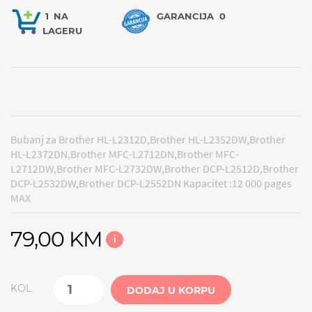
1
NA
GARANCIJA
0
LAGERU
Bubanj za Brother HL-L2312D,Brother HL-L2352DW,Brother
HL-L2372DN,Brother MFC-L2712DN,Brother MFC-
L2712DW,Brother MFC-L2732DW,Brother DCP-L2512D,Brother
DCP-L2532DW,Brother DCP-L2552DN Kapacitet :12 000 pages
MAX
79,00 KM
i
KOL
DODAJ U KORPU