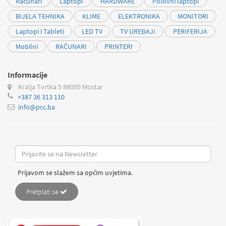
Racunari
Laptopi
HARDWARE
Polovni laptopi
BIJELA TEHNIKA
KLIME
ELEKTRONIKA
MONITORI
Laptopi i Tableti
LED TV
TV UREĐAJI
PERIFERIJA
Mobilni
RAČUNARI
PRINTERI
Informacije
Kralja Tvrtka 5
88000 Mostar
+387 36 313 110
info@pcc.ba
Prijavom se slažem sa općim uvjetima.
Pretplati se