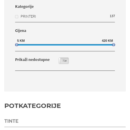
Kategorije
137
PRINTERI
Cijena
5
KM
420
KM
Prikaži nedostupne
Da
Ne
POTKATEGORIJE
TINTE