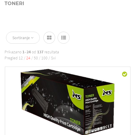
TONERI
Sortiranje
Prikazano
1–24
od
137
rezultata
Pregled
12
/
24
/
50
/
100
/
Svi