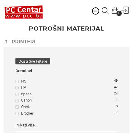
0
POTROŠNI MATERIJAL
PRINTERI
Očisti Sve Filtere
Brendovi
49
MS
42
HP
22
Epson
11
Canon
8
Orink
4
Brother
Prikaži više...