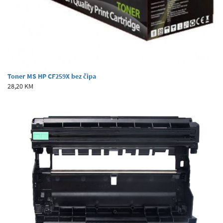
Toner MS HP CF259X bez čipa
28,20 KM