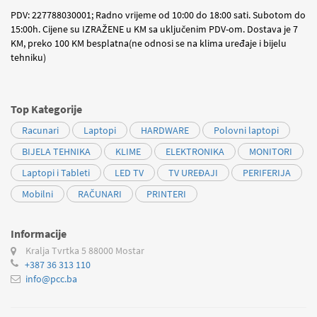
PDV: 227788030001; Radno vrijeme od 10:00 do 18:00 sati. Subotom do
15:00h. Cijene su IZRAŽENE u KM sa uključenim PDV-om. Dostava je 7
KM, preko 100 KM besplatna(ne odnosi se na klima uređaje i bijelu
tehniku)
Top Kategorije
Racunari
Laptopi
HARDWARE
Polovni laptopi
BIJELA TEHNIKA
KLIME
ELEKTRONIKA
MONITORI
Laptopi i Tableti
LED TV
TV UREĐAJI
PERIFERIJA
Mobilni
RAČUNARI
PRINTERI
Informacije
Kralja Tvrtka 5
88000 Mostar
+387 36 313 110
info@pcc.ba