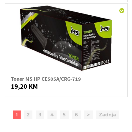
Toner MS HP CE505A/CRG-719
19,20 KM
1
2
3
4
5
6
>
Zadnja