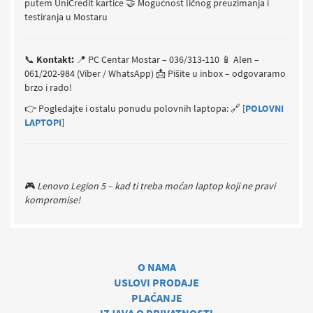
putem UniCredit kartice
🤝 Mogućnost ličnog preuzimanja i
testiranja u Mostaru
📞
Kontakt:
📍 PC Centar Mostar – 036/313-110
📱 Alen –
061/202-984 (Viber / WhatsApp)
📩 Pišite u inbox – odgovaramo
brzo i rado!
👉 Pogledajte i ostalu ponudu polovnih laptopa:
🔗 [
POLOVNI
LAPTOPI
]
🎮
Lenovo Legion 5 – kad ti treba moćan laptop koji ne pravi
kompromise!
O NAMA
USLOVI PRODAJE
PLAĆANJE
IZJAVA O PRIVATNOSTI