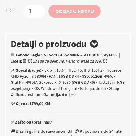
KOL
DODAJ U KORPU
Detalji o proizvodu
🟦
Lenovo Legion 5 15ACH6H GAMING – RTX 3070 | Ryzen 7 |
165Hz
🟦
💥
Snaga za gejming. Performanse za sve.
💥
📌
Specifikacije:
• Ekran: 15.6” FULL HD, IPS, 165Hz
• Procesor:
AMD Ryzen 7 5800H
• RAM: 16GB DDR4
• SSD: 512GB NVMe
•
Grafika: NVIDIA GeForce RTX 3070 (8GB GDDR6)
• Tastatura: RGB
osvjetljenje
• OS: Windows 11 original
• Baterija: do 6h
• Stanje:
Odlično, testiran
• Garancija: 6 mjeseci
💸
Cijena: 1799,00 KM
✅
Zašto odabrati nas?
🚚 Brza i sigurna dostava širom BiH
💳 Kupovina na do 24 rate