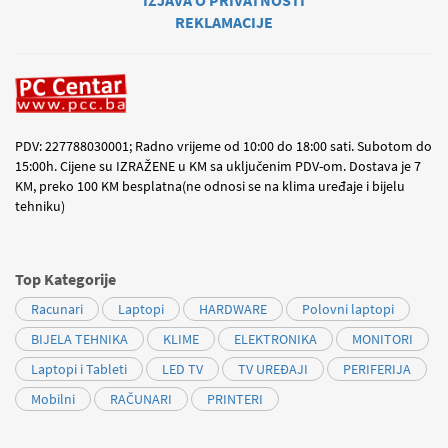
REKLAMACIJE
PDV: 227788030001; Radno vrijeme od 10:00 do 18:00 sati. Subotom do
15:00h. Cijene su IZRAŽENE u KM sa uključenim PDV-om. Dostava je 7
KM, preko 100 KM besplatna(ne odnosi se na klima uređaje i bijelu
tehniku)
Top Kategorije
Racunari
Laptopi
HARDWARE
Polovni laptopi
BIJELA TEHNIKA
KLIME
ELEKTRONIKA
MONITORI
Laptopi i Tableti
LED TV
TV UREĐAJI
PERIFERIJA
Mobilni
RAČUNARI
PRINTERI