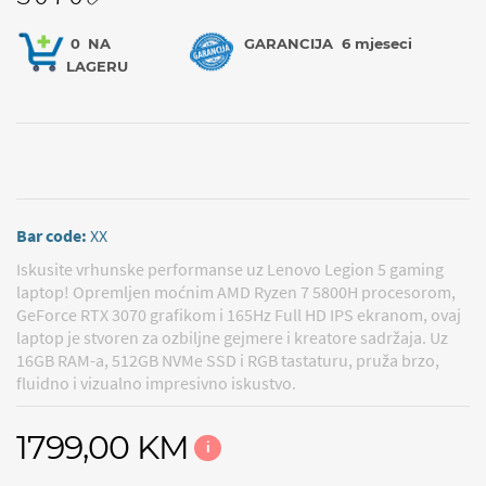
0
NA
GARANCIJA
6 mjeseci
LAGERU
Bar code:
XX
Iskusite vrhunske performanse uz Lenovo Legion 5 gaming
laptop! Opremljen moćnim AMD Ryzen 7 5800H procesorom,
GeForce RTX 3070 grafikom i 165Hz Full HD IPS ekranom, ovaj
laptop je stvoren za ozbiljne gejmere i kreatore sadržaja. Uz
16GB RAM-a, 512GB NVMe SSD i RGB tastaturu, pruža brzo,
fluidno i vizualno impresivno iskustvo.
1799,00 KM
i