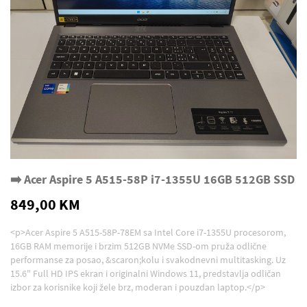
➡️ Acer Aspire 5 A515-58P i7-1355U 16GB 512GB SSD
849,00 KM
<p>Acer Aspire 5 A515-58P-78EM sa Intel Core i7-1355U procesorom,
16GB RAM memorije i brzim 512GB NVMe SSD-om pruža odlične
performanse za posao, &scaron;kolu i svakodnevni multitasking. Uz
15.6" Full HD IPS ekran i originalni Windows 11, predstavlja odličan
izbor za korisnike koji žele brz, moderan i pouzdan laptop.</p>