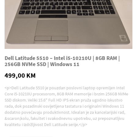
Dell Latitude 5510 – Intel i5-10210U | 8GB RAM |
256GB NVMe SSD | Windows 11
499,00 KM
<p>Dell Latitude 5510 je pouzdan poslovni laptop opremljen Intel
Core i5-10210U procesorom, 8GB RAM memorije i brzim 256GB NVMe
SSD diskom. Veliki 15.6" Full HD IPS ekran pruža ugodno iskustvo
rada, dok pozadinski osvijetljena tastatura i originalni Windows 11
dodatno povećavaju produktivnost. Idealan je za kancelarijski rad,
&scaron;kolu, fakultet i svakodnevnu upotrebu, uz prepoznatljivu
kvalitetu i izdržljivost Dell Latitude serije.</p>