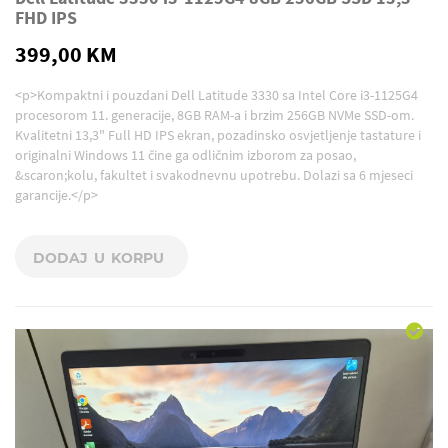
FHD IPS
399,00 KM
<p>Kompaktni i pouzdani Dell Latitude 3330 sa Intel Core i3-1125G4
procesorom 11. generacije, 8GB RAM-a i brzim 256GB NVMe SSD-om.
Kvalitetni 13,3" Full HD IPS ekran, pozadinsko osvjetljenje tastature i
originalni Windows 11 čine ga odličnim izborom za posao,
&scaron;kolu, fakultet i svakodnevnu upotrebu. Dolazi sa 6 mjeseci
garancije.</p>
DODAJ U KORPU