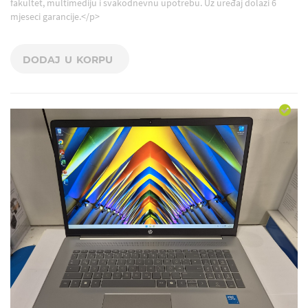
fakultet, multimediju i svakodnevnu upotrebu. Uz uređaj dolazi 6
mjeseci garancije.</p>
DODAJ U KORPU