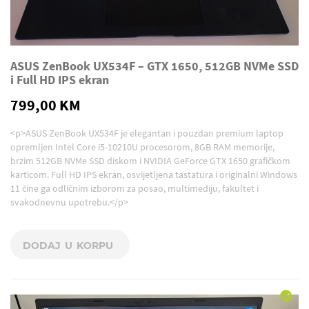
ASUS ZenBook UX534F – GTX 1650, 512GB NVMe SSD
i Full HD IPS ekran
799,00 KM
<p>ASUS ZenBook UX534F je elegantan i pouzdan premium laptop
opremljen Intel Core i5-10210U procesorom, 8GB RAM memorije,
brzim 512GB NVMe SSD diskom i NVIDIA GeForce GTX 1650 grafičkom
karticom. Full HD IPS ekran, osvijetljena tastatura i originalni Windows
11 čine ga odličnim izborom za posao, multimediju, fakultet i
svakodnevnu upotrebu.</p>
DODAJ U KORPU