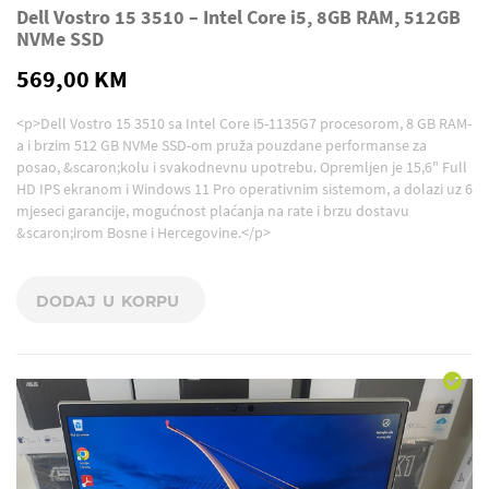
Dell Vostro 15 3510 – Intel Core i5, 8GB RAM, 512GB
NVMe SSD
569,00 KM
<p>Dell Vostro 15 3510 sa Intel Core i5-1135G7 procesorom, 8 GB RAM-
a i brzim 512 GB NVMe SSD-om pruža pouzdane performanse za
posao, &scaron;kolu i svakodnevnu upotrebu. Opremljen je 15,6" Full
HD IPS ekranom i Windows 11 Pro operativnim sistemom, a dolazi uz 6
mjeseci garancije, mogućnost plaćanja na rate i brzu dostavu
&scaron;irom Bosne i Hercegovine.</p>
DODAJ U KORPU