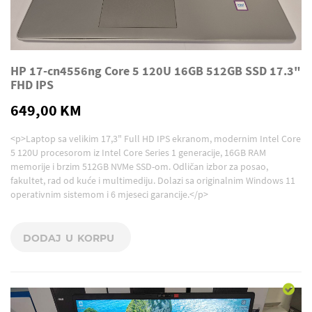
HP 17-cn4556ng Core 5 120U 16GB 512GB SSD 17.3"
FHD IPS
649,00 KM
<p>Laptop sa velikim 17,3" Full HD IPS ekranom, modernim Intel Core
5 120U procesorom iz Intel Core Series 1 generacije, 16GB RAM
memorije i brzim 512GB NVMe SSD-om. Odličan izbor za posao,
fakultet, rad od kuće i multimediju. Dolazi sa originalnim Windows 11
operativnim sistemom i 6 mjeseci garancije.</p>
DODAJ U KORPU