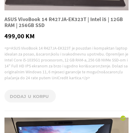
ASUS VivoBook 14 R427JA-EK323T | Intel i5 | 12GB
RAM | 256GB SSD
499,00 KM
<p>ASUS VivoBook 14 R427JA-EK323T je pouzdan i kompaktan laptop
idealan za posao, &scaron;kolu i svakodnevnu upotrebu. Opremljen je
Intel Core i5-1035G1 procesorom, 12 GB RAM-a, 256 GB NVMe SSD-om i
14" Full HD IPS ekranom za brzo i ugodno kori&scaron;tenje. Dolazi sa
originalnim Windows 11, 6 mjeseci garancije te mogućno&scaron;ću
plaćanja do 24 rate putem UniCredit kartica.</p>
DODAJ U KORPU