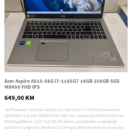
Acer Aspire A515-56G i7-1165G7 16GB 256GB SSD
MX450 FHD IPS
649,00 KM
<p>Pouzdan i svestran laptop sa Intel Core i7-1165G7 procesorom,
16GB RAM-a, brzim 256GB NVMe SSD-om i zasebnom NVIDIA GeForce
MX450 grafikom. 15,6" Full HD IPS ekran, pozadinsko osvjetljenje
tastature i originalni Windows 11 čine ga odličnim izborom za posao,