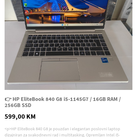
👉 HP EliteBook 840 G8 i5-1145G7 / 16GB RAM /
256GB SSD
599,00 KM
<p>HP EliteBook 840 G8 je pouzdan i elegantan poslovni laptop
dizajniran za svakodnevni rad i multitasking. Opremljen Intel i5-