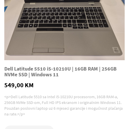
Dell Latitude 5510 i5-10210U | 16GB RAM | 256GB
NVMe SSD | Windows 11
549,00 KM
<p>Dell Latitude 5510 sa Intel i5-10210U procesorom, 16GB RAM-a,
256GB NVMe SSD-om, Full HD IPS ekranom i originalnim Windows 11.
Pouzdan poslovni laptop uz 6 mjeseci garancije i mogućnost plaćanja
na rate.</p>