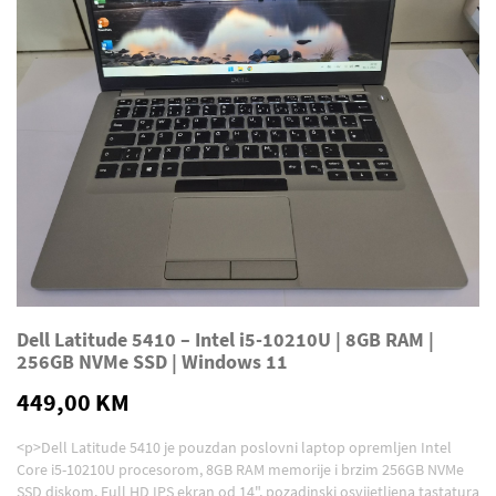
Dell Latitude 5410 – Intel i5-10210U | 8GB RAM |
256GB NVMe SSD | Windows 11
449,00 KM
<p>Dell Latitude 5410 je pouzdan poslovni laptop opremljen Intel
Core i5-10210U procesorom, 8GB RAM memorije i brzim 256GB NVMe
SSD diskom. Full HD IPS ekran od 14", pozadinski osvijetljena tastatura