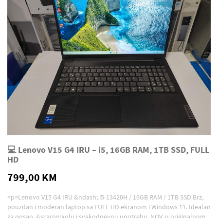
💻 Lenovo V15 G4 IRU – i5, 16GB RAM, 1TB SSD, FULL
HD
799,00 KM
<p>Lenovo V15 G4 IRU &ndash; i5-13420H / 16GB RAM / 1TB SSD Brz,
pouzdan i moderan laptop sa FULL HD ekranom i Windows 11. Idealan
za posao, &scaron;kolu i svakodnevnu upotrebu. NOV, u originalnom