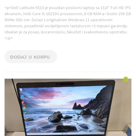
<p>Dell Latitude 5510 je pouzdan poslovni laptop sa 15,6" Full HD IPS
ekranom, Intel Core i5-10210U procesorom, 8 GB RAM-a i brzim 256 GB
NVMe SSD-om. Dolazi s originalnim Windows 11 operativnim
sistemom, pozadinski osvijetljenom tastaturom i 6 mjeseci garancije.
Idealan je za posao, &scaron;kolu, fakultet i svakodnevnu upotrebu.
</p>
DODAJ U KORPU