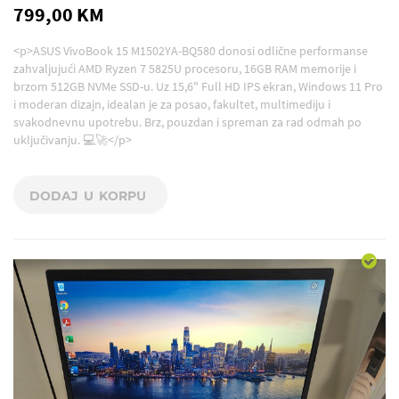
799,00 KM
<p>ASUS VivoBook 15 M1502YA-BQ580 donosi odlične performanse
zahvaljujući AMD Ryzen 7 5825U procesoru, 16GB RAM memorije i
brzom 512GB NVMe SSD-u. Uz 15,6" Full HD IPS ekran, Windows 11 Pro
i moderan dizajn, idealan je za posao, fakultet, multimediju i
svakodnevnu upotrebu. Brz, pouzdan i spreman za rad odmah po
uključivanju. 💻🚀</p>
DODAJ U KORPU