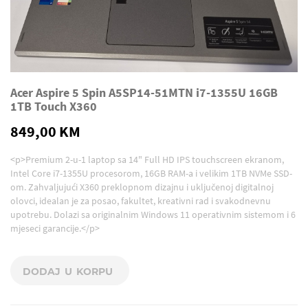
Acer Aspire 5 Spin A5SP14-51MTN i7-1355U 16GB
1TB Touch X360
849,00 KM
<p>Premium 2-u-1 laptop sa 14" Full HD IPS touchscreen ekranom,
Intel Core i7-1355U procesorom, 16GB RAM-a i velikim 1TB NVMe SSD-
om. Zahvaljujući X360 preklopnom dizajnu i uključenoj digitalnoj
olovci, idealan je za posao, fakultet, kreativni rad i svakodnevnu
upotrebu. Dolazi sa originalnim Windows 11 operativnim sistemom i 6
mjeseci garancije.</p>
DODAJ U KORPU