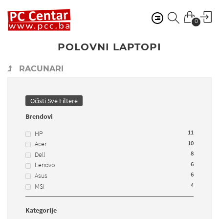
0
POLOVNI LAPTOPI
RACUNARI
Očisti Sve Filtere
Brendovi
11
HP
10
Acer
8
Dell
6
Lenovo
6
Asus
4
MSI
Kategorije