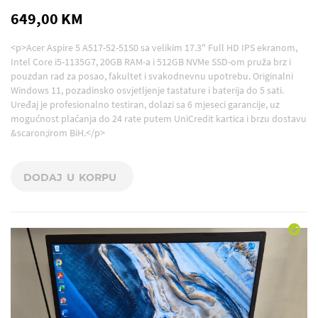
649,00 KM
<p>Acer Aspire 5 A517-52-51S0 sa velikim 17.3" Full HD IPS ekranom,
Intel Core i5-1135G7, 20GB RAM-a i 512GB NVMe SSD-om pruža brz i
pouzdan rad za posao, fakultet i svakodnevnu upotrebu. Originalni
Windows 11, pozadinsko osvjetljenje tastature i baterija do 5 sati.
Uređaj je profesionalno testiran, dolazi sa 6 mjeseci garancije, uz
mogućnost plaćanja do 24 rate putem UniCredit kartica i brzu dostavu
&scaron;irom BiH.</p>
DODAJ U KORPU