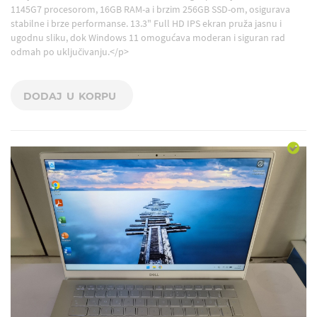
1145G7 procesorom, 16GB RAM-a i brzim 256GB SSD-om, osigurava
stabilne i brze performanse. 13.3" Full HD IPS ekran pruža jasnu i
ugodnu sliku, dok Windows 11 omogućava moderan i siguran rad
odmah po uključivanju.</p>
DODAJ U KORPU