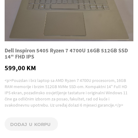
Dell Inspiron 5405 Ryzen 7 4700U 16GB 512GB SSD
14" FHD IPS
599,00 KM
<p>Pouzdan i brz laptop sa AMD Ryzen 7 4700U procesorom, 16GB
RAM memorije i brzim 512GB NVMe SSD-om. Kompaktni 14" Full HD
IPS ekran, pozadinsko osvjetljenje tastature i originalni Windows 11
čine ga odličnim izborom za posao, fakultet, rad od kuće i
svakodnevnu upotrebu. Uz uređaj dolazi 6 mjeseci garancije.</p>
DODAJ U KORPU