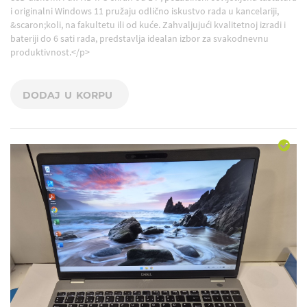
i originalni Windows 11 pružaju odlično iskustvo rada u kancelariji,
&scaron;koli, na fakultetu ili od kuće. Zahvaljujući kvalitetnoj izradi i
bateriji do 6 sati rada, predstavlja idealan izbor za svakodnevnu
produktivnost.</p>
DODAJ U KORPU