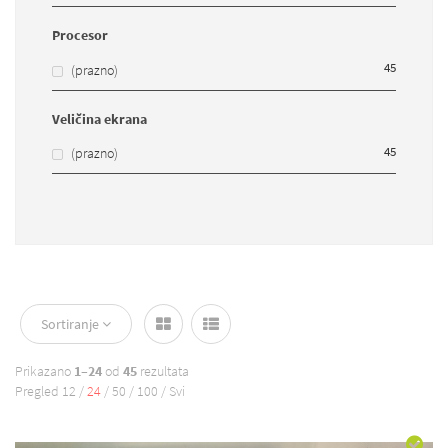
Procesor
45
(prazno)
Veličina ekrana
45
(prazno)
Sortiranje
Prikazano
1–24
od
45
rezultata
Pregled
12
/
24
/
50
/
100
/
Svi