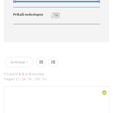
Prikaži nedostupne
Da
Ne
Sortiranje
Prikazano
1–5
od
5
rezultata
Pregled
12
/
24
/
50
/
100
/
Svi