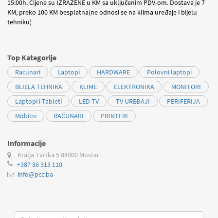
15:00h. Cijene su IZRAŽENE u KM sa uključenim PDV-om. Dostava je 7
KM, preko 100 KM besplatna(ne odnosi se na klima uređaje i bijelu
tehniku)
Top Kategorije
Racunari
Laptopi
HARDWARE
Polovni laptopi
BIJELA TEHNIKA
KLIME
ELEKTRONIKA
MONITORI
Laptopi i Tableti
LED TV
TV UREĐAJI
PERIFERIJA
Mobilni
RAČUNARI
PRINTERI
Informacije
Kralja Tvrtka 5
88000 Mostar
+387 36 313 110
info@pcc.ba