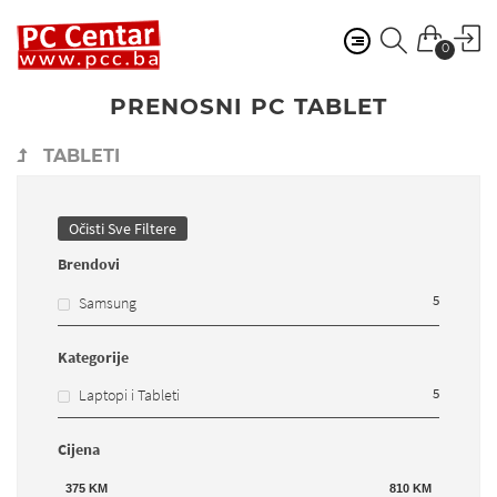
0
PRENOSNI PC TABLET
TABLETI
Očisti Sve Filtere
Brendovi
5
Samsung
Kategorije
5
Laptopi i Tableti
Cijena
375
KM
810
KM