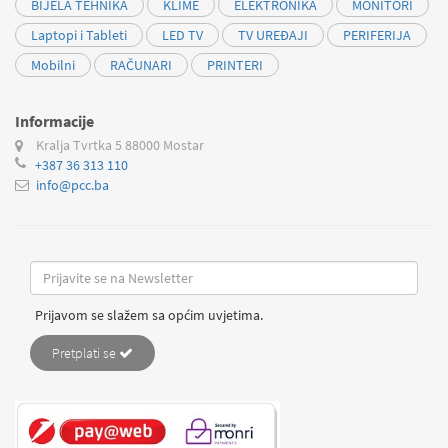
BIJELA TEHNIKA
KLIME
ELEKTRONIKA
MONITORI
Laptopi i Tableti
LED TV
TV UREĐAJI
PERIFERIJA
Mobilni
RAČUNARI
PRINTERI
Informacije
Kralja Tvrtka 5
88000 Mostar
+387 36 313 110
info@pcc.ba
Prijavom se slažem sa općim uvjetima.
Pretplati se