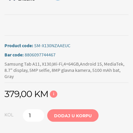
Product code:
SM-X130NZAAEUC
Bar code:
8806097744467
Samsung Tab A11, X130,Wi-Fi,4+64GB,Android 15, MediaTek,
8.7" display, 5MP selfie, 8MP glavna kamera, 5100 mAh bat,
Gray
379,00 KM
i
KOL
DODAJ U KORPU