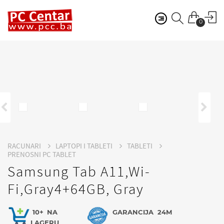
0
RACUNARI
LAPTOPI I TABLETI
TABLETI
PRENOSNI PC TABLET
Samsung Tab A11,Wi-
Fi,Gray4+64GB, Gray
10+
NA
GARANCIJA
24M
LAGERU