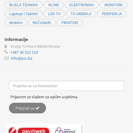
BIJELA TEHNIKA
KLIME
ELEKTRONIKA
MONITORI
Laptopi i Tableti
LED TV
TV UREĐAJI
PERIFERIJA
Mobilni
RAČUNARI
PRINTERI
Informacije
Kralja Tvrtka 5
88000 Mostar
+387 36 313 110
info@pcc.ba
Prijavom se slažem sa općim uvjetima.
Pretplati se