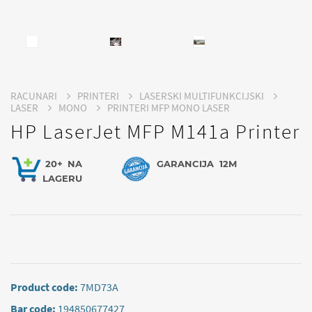
RACUNARI
PRINTERI
LASERSKI MULTIFUNKCIJSKI
LASER
MONO
PRINTERI MFP MONO LASER
HP LaserJet MFP M141a Printer
20+
NA
GARANCIJA
12M
LAGERU
Product code:
7MD73A
Bar code:
194850677427