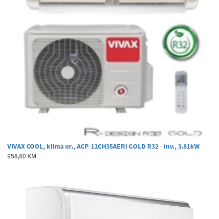
VIVAX COOL, klima ur., ACP-12CH35AERI GOLD R32 - inv., 3.81kW
958,60 KM