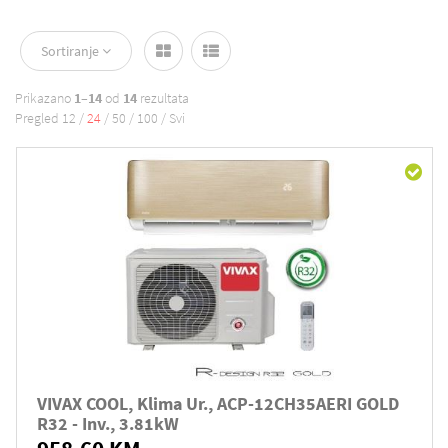
Sortiranje
Prikazano
1–14
od
14
rezultata
Pregled
12
/
24
/
50
/
100
/
Svi
VIVAX COOL, Klima Ur., ACP-12CH35AERI GOLD
R32 - Inv., 3.81kW