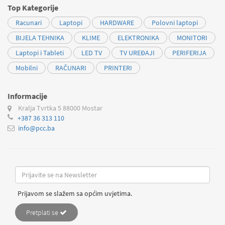
Top Kategorije
Racunari
Laptopi
HARDWARE
Polovni laptopi
BIJELA TEHNIKA
KLIME
ELEKTRONIKA
MONITORI
Laptopi i Tableti
LED TV
TV UREĐAJI
PERIFERIJA
Mobilni
RAČUNARI
PRINTERI
Informacije
Kralja Tvrtka 5
88000 Mostar
+387 36 313 110
info@pcc.ba
Prijavom se slažem sa općim uvjetima.
Pretplati se