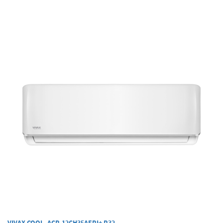
VIVAX COOL, ACP-12CH35AERI+ R32