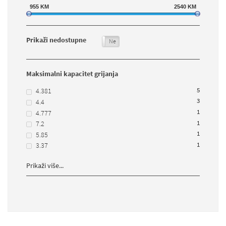
955
KM
2540
KM
Prikaži nedostupne
Da
Ne
Maksimalni kapacitet grijanja
5
4.381
3
4.4
1
4.777
1
7.2
1
5.85
1
3.37
Prikaži više...