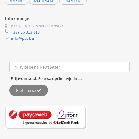
Mobilni
RAČUNARI
PRINTERI
Informacije
Kralja Tvrtka 5
88000 Mostar
+387 36 313 110
info@pcc.ba
Prijavom se slažem sa općim uvjetima.
Pretplati se