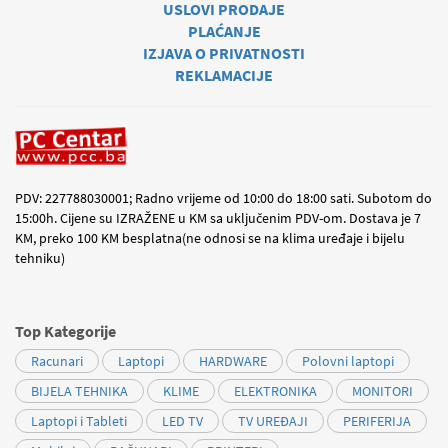
USLOVI PRODAJE
PLAĆANJE
IZJAVA O PRIVATNOSTI
REKLAMACIJE
PDV: 227788030001; Radno vrijeme od 10:00 do 18:00 sati. Subotom do
15:00h. Cijene su IZRAŽENE u KM sa uključenim PDV-om. Dostava je 7
KM, preko 100 KM besplatna(ne odnosi se na klima uređaje i bijelu
tehniku)
Top Kategorije
Racunari
Laptopi
HARDWARE
Polovni laptopi
BIJELA TEHNIKA
KLIME
ELEKTRONIKA
MONITORI
Laptopi i Tableti
LED TV
TV UREĐAJI
PERIFERIJA