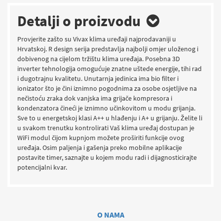
Detalji o proizvodu
Provjerite zašto su Vivax klima uređaji najprodavaniji u
Hrvatskoj. R design serija predstavlja najbolji omjer uloženog i
dobivenog na cijelom tržištu klima uređaja. Posebna 3D
inverter tehnologija omogućuje znatne uštede energije, tihi rad
i dugotrajnu kvalitetu. Unutarnja jedinica ima bio filter i
ionizator što je čini iznimno pogodnima za osobe osjetljive na
nečistoću zraka dok vanjska ima grijače kompresora i
kondenzatora čineći je iznimno učinkovitom u modu grijanja.
Sve to u energetskoj klasi A++ u hlađenju i A+ u grijanju. Želite li
u svakom trenutku kontrolirati Vaš klima uređaj dostupan je
WiFi modul čijom kupnjom možete proširiti funkcije ovog
uređaja. Osim paljenja i gašenja preko mobilne aplikacije
postavite timer, saznajte u kojem modu radi i dijagnosticirajte
potencijalni kvar.
O NAMA