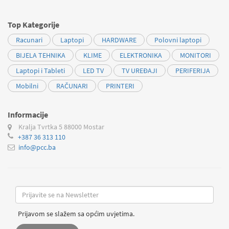
Top Kategorije
Racunari
Laptopi
HARDWARE
Polovni laptopi
BIJELA TEHNIKA
KLIME
ELEKTRONIKA
MONITORI
Laptopi i Tableti
LED TV
TV UREĐAJI
PERIFERIJA
Mobilni
RAČUNARI
PRINTERI
Informacije
Kralja Tvrtka 5
88000 Mostar
+387 36 313 110
info@pcc.ba
Prijavom se slažem sa općim uvjetima.