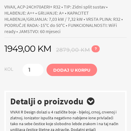
VIVAX, ACP-24CH70AERI+ R32 • TIP: Zidni split sustav •
HLAĐENJE: A++ • GRIJANJE: A+ • KAPACITET
HLAĐENJA/GRIJANJA: 7,03 kW / 7,32 kW • VRSTA PLINA: R32 •
PODRUČJE RADA:-15°C do 50°C • FUNKCIONALNOSTI: WiFi
ready • JAMSTVO: 60 mjeseci
1949,00 KM
?
2879,00 KM
KOL
DODAJ U KORPU
Detalji o proizvodu
VIVAX R Design dolazi u 4 različite boje - bijeloj, crnoj, crvenoj i
zlatnoj. Ionizator ispušta negativno nabijene ione privlačeći
tako na sebe čestice koje slobodno lebde zrakom i na taj način
uništava čestice štetne za zdravlje. Dodatni grijači