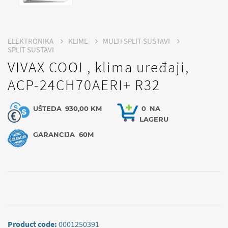
ELEKTRONIKA
KLIME
MULTI SPLIT SUSTAVI
SPLIT SUSTAVI
VIVAX COOL, klima uređaji,
ACP-24CH70AERI+ R32
UŠTEDA
930,00 KM
0
NA
LAGERU
GARANCIJA
60M
Product code:
0001250391