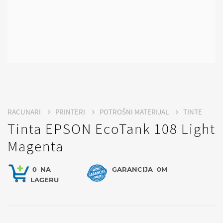
RACUNARI
PRINTERI
POTROŠNI MATERIJAL
TINTE
Tinta EPSON EcoTank 108 Light
Magenta
0
NA
GARANCIJA
0M
LAGERU