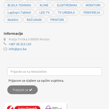
BIJELA TEHNIKA
KLIME
ELEKTRONIKA
MONITORI
Laptopi i Tableti
LED TV
TV UREĐAJI
PERIFERIJA
Mobilni
RAČUNARI
PRINTERI
Informacije
Kralja Tvrtka 5
88000 Mostar
+387 36 313 110
info@pcc.ba
Prijavom se slažem sa općim uvjetima.
Pretplati se