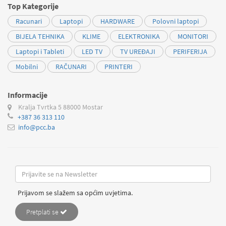
Top Kategorije
Racunari
Laptopi
HARDWARE
Polovni laptopi
BIJELA TEHNIKA
KLIME
ELEKTRONIKA
MONITORI
Laptopi i Tableti
LED TV
TV UREĐAJI
PERIFERIJA
Mobilni
RAČUNARI
PRINTERI
Informacije
Kralja Tvrtka 5
88000 Mostar
+387 36 313 110
info@pcc.ba
Prijavom se slažem sa općim uvjetima.
Pretplati se