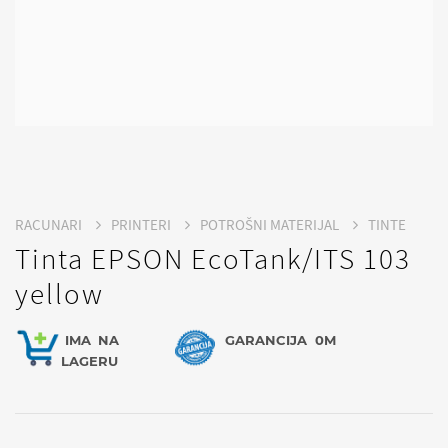
RACUNARI
PRINTERI
POTROŠNI MATERIJAL
TINTE
Tinta EPSON EcoTank/ITS 103
yellow
IMA
NA
GARANCIJA
0M
LAGERU