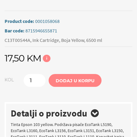
Product code:
0001058068
Bar code:
8715946655871
C13T00S44A, Ink Cartridge, Boja Yellow, 6500 ml
17,50 KM
i
KOL
DODAJ U KORPU
Detalji o proizvodu
Tinta Epson 103 yellow. Podržava pisače EcoTank L5190,
EcoTank L3160, EcoTank L3156, EcoTank L3151, EcoTank L3150,
EcoTank L3111, EcoTank L3110, EcoTank L1110. Kapacitet ispisa