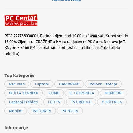
PDV: 227788030001; Radno vrijeme od 10:00 do 18:00 sati. Subotom do
15:00h. Cijene su IZRAŽENE u KM sa uključenim PDV-om. Dostava je 7
KM, preko 100 KM besplatna(ne odnosi se na klima uređaje i bijelu
tehniku)
Top Kategorije
Racunari
Laptopi
HARDWARE
Polovni laptopi
BIJELA TEHNIKA
KLIME
ELEKTRONIKA
MONITORI
Laptopi i Tableti
LED TV
TV UREĐAJI
PERIFERIJA
Mobilni
RAČUNARI
PRINTERI
Informacije