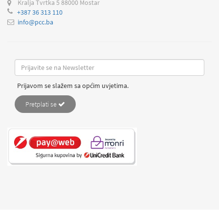
Kralja Tvrtka 5
88000 Mostar
+387 36 313 110
info@pcc.ba
Prijavom se slažem sa općim uvjetima.
Pretplati se