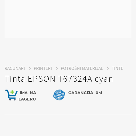
RACUNARI
PRINTERI
POTROŠNI MATERIJAL
TINTE
Tinta EPSON T67324A cyan
IMA
NA
GARANCIJA
0M
LAGERU