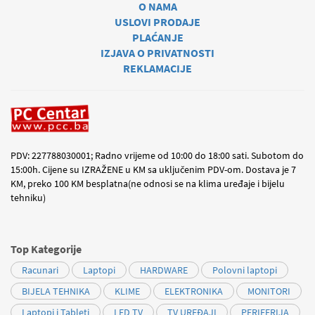
O NAMA
USLOVI PRODAJE
PLAĆANJE
IZJAVA O PRIVATNOSTI
REKLAMACIJE
PDV: 227788030001; Radno vrijeme od 10:00 do 18:00 sati. Subotom do
15:00h. Cijene su IZRAŽENE u KM sa uključenim PDV-om. Dostava je 7
KM, preko 100 KM besplatna(ne odnosi se na klima uređaje i bijelu
tehniku)
Top Kategorije
Racunari
Laptopi
HARDWARE
Polovni laptopi
BIJELA TEHNIKA
KLIME
ELEKTRONIKA
MONITORI
Laptopi i Tableti
LED TV
TV UREĐAJI
PERIFERIJA