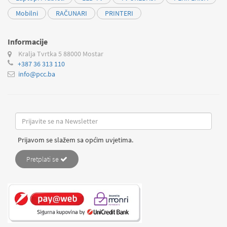
Mobilni
RAČUNARI
PRINTERI
Informacije
Kralja Tvrtka 5
88000 Mostar
+387 36 313 110
info@pcc.ba
Prijavom se slažem sa općim uvjetima.
Pretplati se