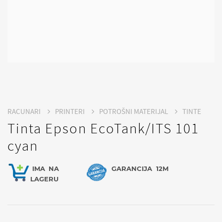
RACUNARI
PRINTERI
POTROŠNI MATERIJAL
TINTE
Tinta Epson EcoTank/ITS 101
cyan
IMA
NA
GARANCIJA
12M
LAGERU