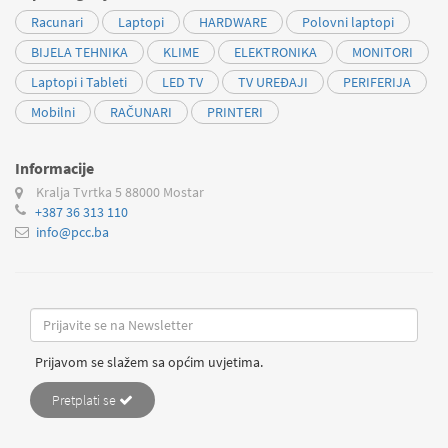
Racunari
Laptopi
HARDWARE
Polovni laptopi
BIJELA TEHNIKA
KLIME
ELEKTRONIKA
MONITORI
Laptopi i Tableti
LED TV
TV UREĐAJI
PERIFERIJA
Mobilni
RAČUNARI
PRINTERI
Informacije
Kralja Tvrtka 5
88000 Mostar
+387 36 313 110
info@pcc.ba
Prijavom se slažem sa općim uvjetima.
Pretplati se