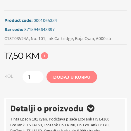
Product code:
0001065334
Bar code:
8715946643397
C13T03V24A, No. 101, Ink Cartridge, Boja Cyan, 6000 str.
17,50 KM
i
KOL
DODAJ U KORPU
Detalji o proizvodu
Tinta Epson 101 cyan. Podržava pisače EcoTank ITS L4160,
EcoTank ITS L4150, EcoTank ITS L6190, ITS EcoTank L6170,
EcoTank ITS L6160. Kapacitet ispisa do 6.000 stranica.