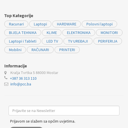
Top Kategorije
Racunari
Laptopi
HARDWARE
Polovni laptopi
BIJELA TEHNIKA
KLIME
ELEKTRONIKA
MONITORI
Laptopi i Tableti
LED TV
TV UREĐAJI
PERIFERIJA
Mobilni
RAČUNARI
PRINTERI
Informacije
Kralja Tvrtka 5
88000 Mostar
+387 36 313 110
info@pcc.ba
Prijavom se slažem sa općim uvjetima.