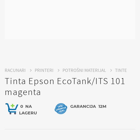
RACUNARI
PRINTERI
POTROŠNI MATERIJAL
TINTE
Tinta Epson EcoTank/ITS 101
magenta
0
NA
GARANCIJA
12M
LAGERU