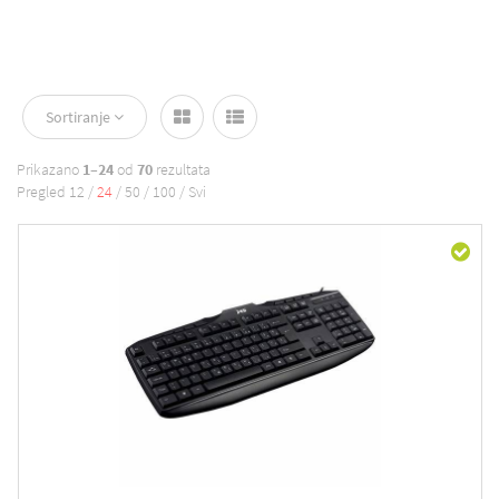
Sortiranje
Prikazano
1–24
od
70
rezultata
Pregled
12
/
24
/
50
/
100
/
Svi