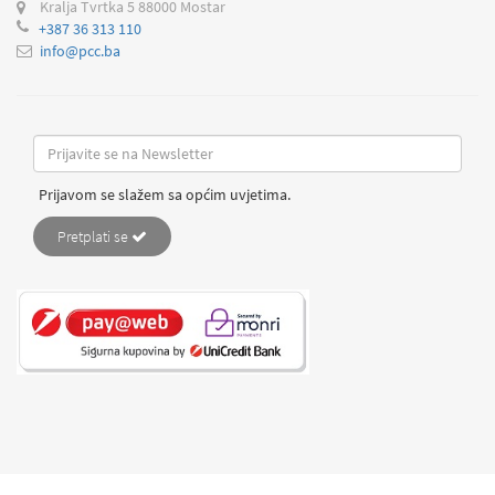
Kralja Tvrtka 5
88000 Mostar
+387 36 313 110
info@pcc.ba
Prijavom se slažem sa općim uvjetima.
Pretplati se