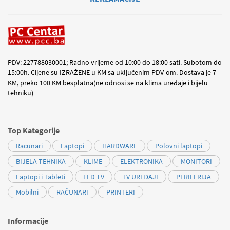
PDV: 227788030001; Radno vrijeme od 10:00 do 18:00 sati. Subotom do
15:00h. Cijene su IZRAŽENE u KM sa uključenim PDV-om. Dostava je 7
KM, preko 100 KM besplatna(ne odnosi se na klima uređaje i bijelu
tehniku)
Top Kategorije
Racunari
Laptopi
HARDWARE
Polovni laptopi
BIJELA TEHNIKA
KLIME
ELEKTRONIKA
MONITORI
Laptopi i Tableti
LED TV
TV UREĐAJI
PERIFERIJA
Mobilni
RAČUNARI
PRINTERI
Informacije