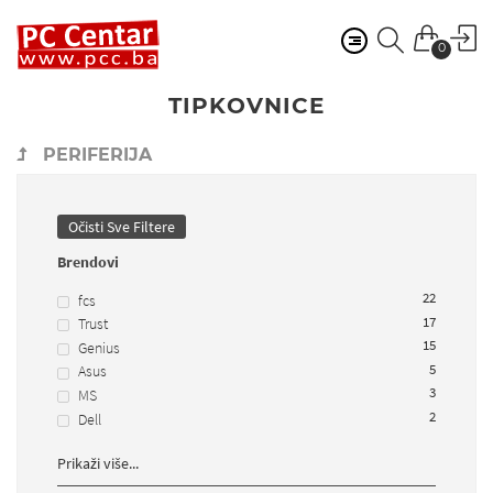
0
TIPKOVNICE
PERIFERIJA
Očisti Sve Filtere
Brendovi
22
fcs
17
Trust
15
Genius
5
Asus
3
MS
2
Dell
Prikaži više...