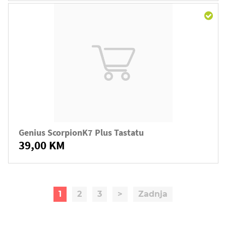
Genius ScorpionK7 Plus Tastatu
39,00 KM
1
2
3
>
Zadnja