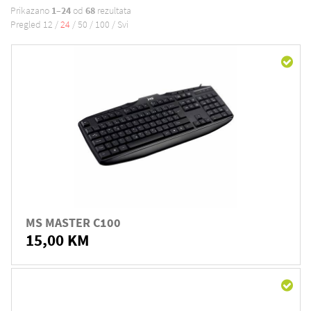
Prikazano
1–24
od
68
rezultata
Pregled
12
/
24
/
50
/
100
/
Svi
MS MASTER C100
15,00 KM