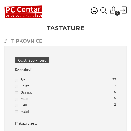
0
TASTATURE
TIPKOVNICE
Očisti Sve Filtere
Brendovi
22
fcs
17
Trust
15
Genius
5
Asus
2
Dell
1
Autel
Prikaži više...