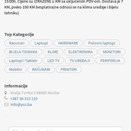
15:00h. Cijene su IZRAŽENE u KM sa uključenim PDV-om. Dostava je 7
KM, preko 100 KM besplatna(ne odnosi se na klima uređaje i bijelu
tehniku)
Top Kategorije
Racunari
Laptopi
HARDWARE
Polovni laptopi
BIJELA TEHNIKA
KLIME
ELEKTRONIKA
MONITORI
Laptopi i Tableti
LED TV
TV UREĐAJI
PERIFERIJA
Mobilni
RAČUNARI
PRINTERI
Informacije
Kralja Tvrtka 5
88000 Mostar
+387 36 313 110
info@pcc.ba