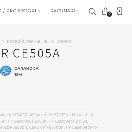
O / PROJEKTORI
RACUNARI
0
POTROŠNI MATERIJAL
TONERI
OR CE505A
GARANCIJA
12M
aserJet P2035, HP LaserJet P2035n, HP LaserJet
5d, HP LaserJet P2055n, HP LaserJet P2055x,
n LBP6650dn, Canon MF5870dn, HP LaserJet Pro