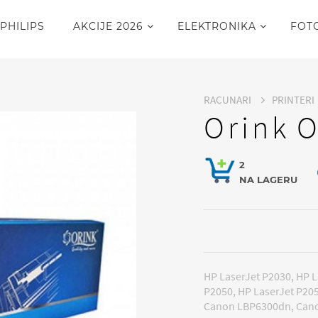
PHILIPS
AKCIJE 2026
ELEKTRONIKA
FOT
RACUNARI
PRINTERI
Orink 
2
NA LAGERU
HP LaserJet P2030, HP L
P2050, HP LaserJet P205
Canon LBP6300dn, Cano