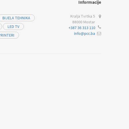
Informacije
Kralja Tvrtka 5
BIJELA TEHNIKA
88000 Mostar
LED TV
+387 36 313 110
info@pcc.ba
PRINTERI