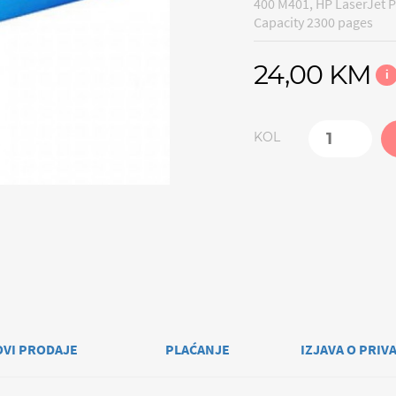
400 M401, HP LaserJet 
Capacity 2300 pages
24,00 KM
i
KOL
OVI PRODAJE
PLAĆANJE
IZJAVA O PRIV