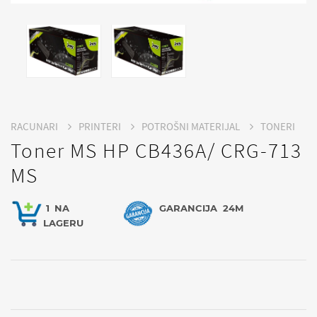
RACUNARI
PRINTERI
POTROŠNI MATERIJAL
TONERI
Toner MS HP CB436A/ CRG-713
MS
1
NA
GARANCIJA
24M
LAGERU