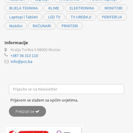
BIJELA TEHNIKA
KLIME
ELEKTRONIKA
MONITORI
Laptopi i Tableti
LED TV
TV UREĐAJI
PERIFERIJA
Mobilni
RAČUNARI
PRINTERI
Informacije
Kralja Tvrtka 5
88000 Mostar
+387 36 313 110
info@pcc.ba
Prijavom se slažem sa općim uvjetima.
Pretplati se