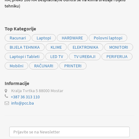
tehniku)
Top Kategorije
Racunari
Laptopi
HARDWARE
Polovni laptopi
BIJELA TEHNIKA
KLIME
ELEKTRONIKA
MONITORI
Laptopi i Tableti
LED TV
TV UREĐAJI
PERIFERIJA
Mobilni
RAČUNARI
PRINTERI
Informacije
Kralja Tvrtka 5
88000 Mostar
+387 36 313 110
info@pcc.ba