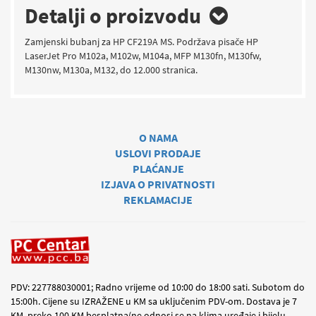
Detalji o proizvodu
Zamjenski bubanj za HP CF219A MS. Podržava pisače HP
LaserJet Pro M102a, M102w, M104a, MFP M130fn, M130fw,
M130nw, M130a, M132, do 12.000 stranica.
O NAMA
USLOVI PRODAJE
PLAĆANJE
IZJAVA O PRIVATNOSTI
REKLAMACIJE
PDV: 227788030001; Radno vrijeme od 10:00 do 18:00 sati. Subotom do
15:00h. Cijene su IZRAŽENE u KM sa uključenim PDV-om. Dostava je 7
KM, preko 100 KM besplatna(ne odnosi se na klima uređaje i bijelu