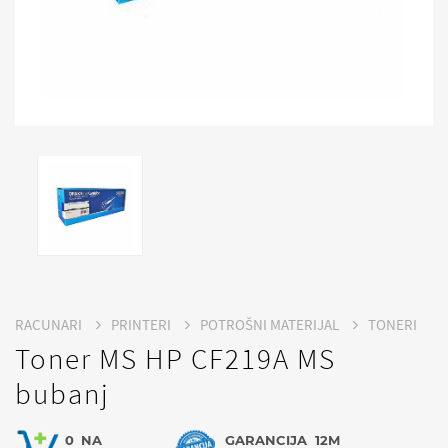
RACUNARI
PRINTERI
POTROŠNI MATERIJAL
TONERI
Toner MS HP CF219A MS
bubanj
0
NA
GARANCIJA
12M