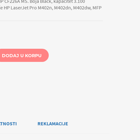
P CF226A MS. Boja Black, kapacitet 3.100
ače HP LaserJet Pro M402n, M402dn, M402dw, MFP
.
DODAJ U KORPU
ATNOSTI
REKLAMACIJE