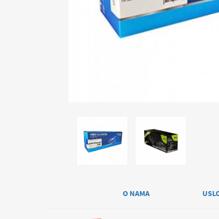
O NAMA
USL