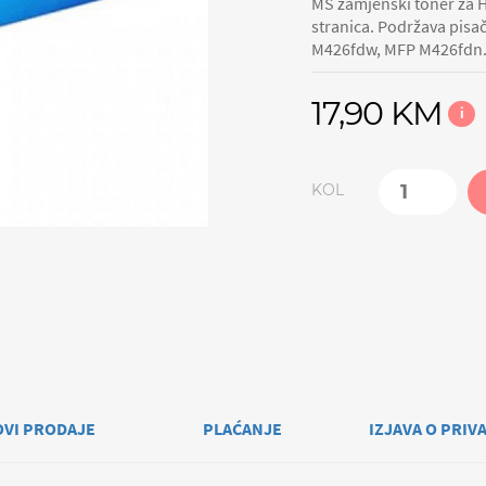
MS zamjenski toner za H
stranica. Podržava pis
M426fdw, MFP M426fdn
17,90 KM
i
KOL
OVI PRODAJE
PLAĆANJE
IZJAVA O PRIV