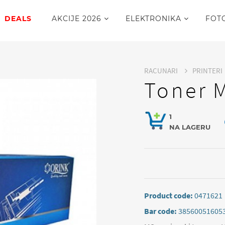
DEALS
AKCIJE 2026
ELEKTRONIKA
FOT
RACUNARI
PRINTERI
Toner 
1
NA LAGERU
Product code:
0471621
Bar code:
38560051605