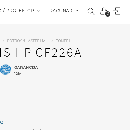
O / PROJEKTORI
RACUNARI
0
POTROŠNI MATERIJAL
TONERI
MS HP CF226A
GARANCIJA
12M
32