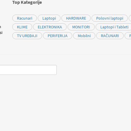
Top Kategorije
Racunari
Laptopi
HARDWARE
Polovni laptopi
m
KLIME
ELEKTRONIKA
MONITORI
Laptopi i Tableti
si
TV UREĐAJI
PERIFERIJA
Mobilni
RAČUNARI