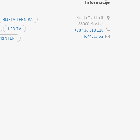
Informacije
Kralja Tvrtka 5
BIJELA TEHNIKA
88000 Mostar
LED TV
+387 36 313 110
info@pcc.ba
PRINTERI