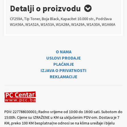
Detalji o proizvodu
CF259A, Tip Toner, Boja Black, Kapacitet 10.000 str., Podržava
W1A56A, W1A52A, W1A53A, W1A28A, W1A29A, W1A30A, W1A66A
O NAMA
USLOVI PRODAJE
PLAĆANJE
IZJAVA O PRIVATNOSTI
REKLAMACIJE
PDV: 227788030001; Radno vrijeme od 10:00 do 18:00 sati. Subotom do
15:00h. Cijene su IZRAŽENE u KM sa uključenim PDV-om. Dostava je 7
KM, preko 100 KM besplatna(ne odnosi se na klima uređaje i bijelu