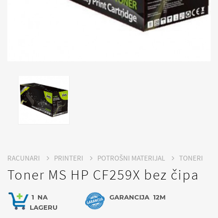
RACUNARI
PRINTERI
POTROŠNI MATERIJAL
TONERI
Toner MS HP CF259X bez čipa
1
NA
GARANCIJA
12M
LAGERU