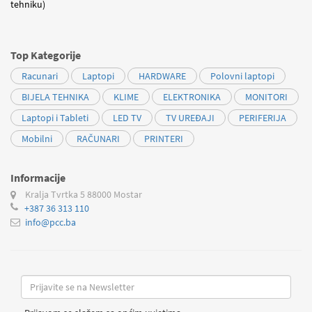
tehniku)
Top Kategorije
Racunari
Laptopi
HARDWARE
Polovni laptopi
BIJELA TEHNIKA
KLIME
ELEKTRONIKA
MONITORI
Laptopi i Tableti
LED TV
TV UREĐAJI
PERIFERIJA
Mobilni
RAČUNARI
PRINTERI
Informacije
Kralja Tvrtka 5
88000 Mostar
+387 36 313 110
info@pcc.ba