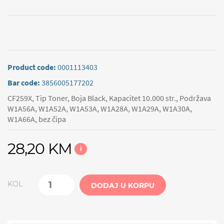
Product code:
0001113403
Bar code:
3856005177202
CF259X, Tip Toner, Boja Black, Kapacitet 10.000 str., Podržava
W1A56A, W1A52A, W1A53A, W1A28A, W1A29A, W1A30A,
W1A66A, bez čipa
28,20 KM
i
KOL
DODAJ U KORPU