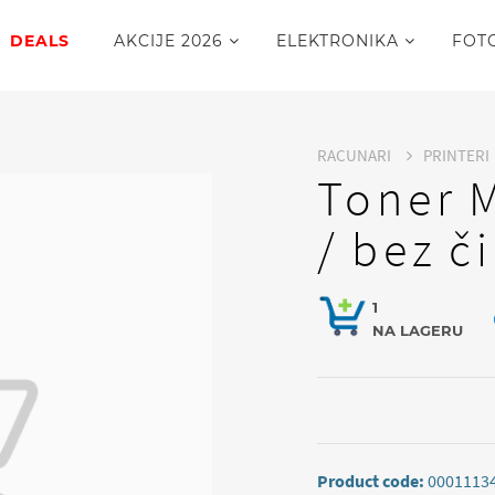
DEALS
AKCIJE 2026
ELEKTRONIKA
FOT
RACUNARI
PRINTERI
Toner 
/ bez č
1
NA LAGERU
Product code:
0001113