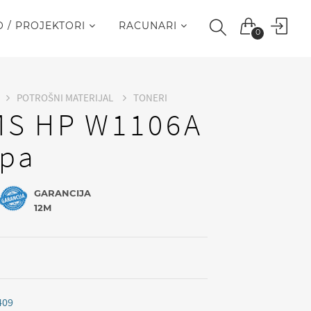
O / PROJEKTORI
RACUNARI
0
POTROŠNI MATERIJAL
TONERI
MS HP W1106A
ipa
GARANCIJA
12M
409