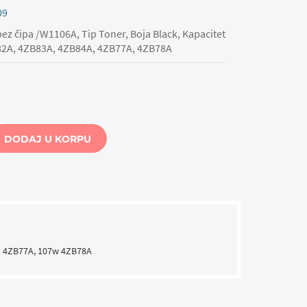
09
z čipa /W1106A, Tip Toner, Boja Black, Kapacitet
B82A, 4ZB83A, 4ZB84A, 4ZB77A, 4ZB78A
DODAJ U KORPU
7a 4ZB77A, 107w 4ZB78A