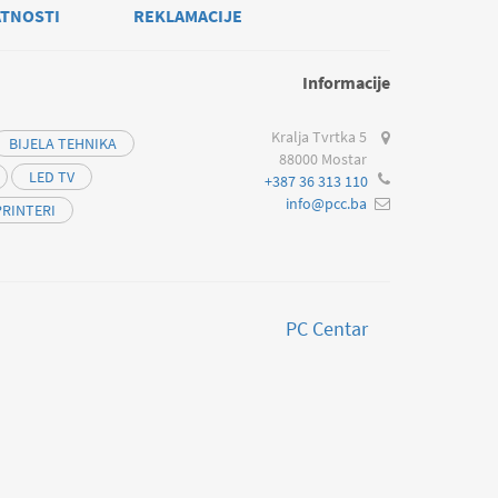
ATNOSTI
REKLAMACIJE
Informacije
Kralja Tvrtka 5
BIJELA TEHNIKA
88000 Mostar
LED TV
+387 36 313 110
info@pcc.ba
PRINTERI
PC Centar