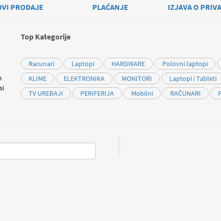
OVI PRODAJE
PLAĆANJE
IZJAVA O PRIV
Top Kategorije
Racunari
Laptopi
HARDWARE
Polovni laptopi
m
KLIME
ELEKTRONIKA
MONITORI
Laptopi i Tableti
si
TV UREĐAJI
PERIFERIJA
Mobilni
RAČUNARI