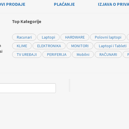
OVI PRODAJE
PLAĆANJE
IZJAVA O PRIV
Top Kategorije
Racunari
Laptopi
HARDWARE
Polovni laptopi
m
KLIME
ELEKTRONIKA
MONITORI
Laptopi i Tableti
si
TV UREĐAJI
PERIFERIJA
Mobilni
RAČUNARI