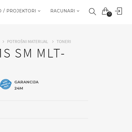
O / PROJEKTORI
RACUNARI
0
POTROŠNI MATERIJAL
TONERI
MS SM MLT-
L
GARANCIJA
24M