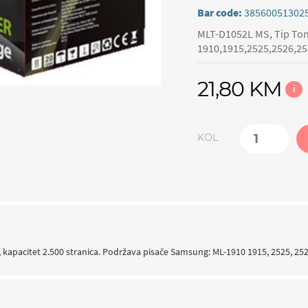
Bar code:
38560051302
MLT-D1052L MS, Tip Tone
1910,1915,2525,2526,25
21,80 KM
i
KOL
apacitet 2.500 stranica. Podržava pisače Samsung: ML-1910 1915, 2525, 2526,