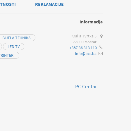
ATNOSTI
REKLAMACIJE
Informacije
Kralja Tvrtka 5
BIJELA TEHNIKA
88000 Mostar
LED TV
+387 36 313 110
info@pcc.ba
PRINTERI
PC Centar