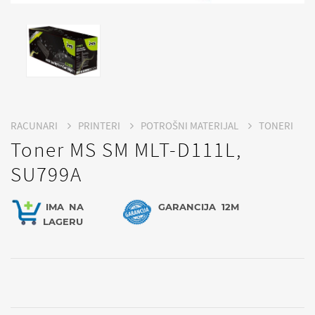
RACUNARI
PRINTERI
POTROŠNI MATERIJAL
TONERI
Toner MS SM MLT-D111L,
SU799A
IMA
NA
GARANCIJA
12M
LAGERU