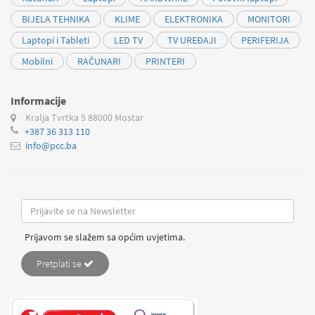
BIJELA TEHNIKA
KLIME
ELEKTRONIKA
MONITORI
Laptopi i Tableti
LED TV
TV UREĐAJI
PERIFERIJA
Mobilni
RAČUNARI
PRINTERI
Informacije
Kralja Tvrtka 5
88000 Mostar
+387 36 313 110
info@pcc.ba
Prijavom se slažem sa općim uvjetima.
Pretplati se